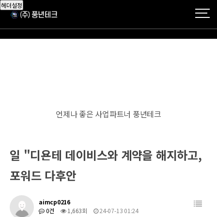
헤더설정
언제나 좋은 사업파트너 풍년테크
일 "디욘테 데이비스와 계약을 해지하고,
포워드 다후안
aimcp0216
0건
1,663회
24-07-13 01:24