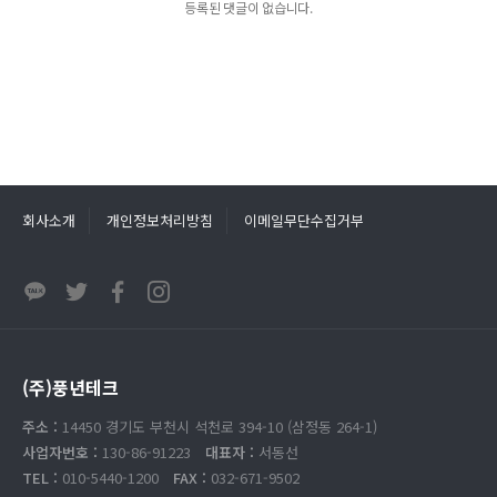
등록된 댓글이 없습니다.
회사소개
개인정보처리방침
이메일무단수집거부
(주)풍년테크
주소 :
14450 경기도 부천시 석천로 394-10 (삼정동 264-1)
사업자번호 :
130-86-91223
대표자 :
서동선
TEL :
010-5440-1200
FAX :
032-671-9502