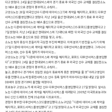
다고 밝혔다. 24일 울산 현대모비스와의 경기 종료 후 외국인 선수 교체를 결심한소노
는 NBA 출신으로 경험이 풍부하고, 슈팅이...
고양소노는 26일 외국인선수 디욘테 데이비스(27)와 계약을 해지하고, 포워드 다후안
서머스(35)를영입했다고 밝혔다. 지난 24일 울산 현대모비스와 경기 종료 후 외국인
선수 교체를 결심한소노는 NBA 출신으로 경험이...
소노는 디욘테 데이비스와 계약을 해지하고 다후안서머스(35·포워드)를영입했다고 2
7일 밝혔다. 지난 24일 울산 현대모비스에 72대92로 패한 뒤 외국인 선수 교체를 결심
한소노는 NBA 출신으로 많은 경험을 쌓고, 슈팅...
소노는 팀의 중심이 흔들리자 극심한 부진에 빠졌다. 이에 분위기 반전을 노리기 위해
27일 디욘테 데이비스와 계약을 해지하고 포워드 다후안서머스를영입했다. 그러나서
머스는 KBL 선수 등록 절차가 마무리되는...
고양소노는 27일 "디욘테 데이비스와 계약을 해지하고, 포워드 다후안서머스를영입했
다"고 밝혔다. 24일 울산 현대모비스와의 경기 종료 후 외국인 선수 교체를 결심한소노
는 NBA 출신으로 경험이 풍부하고, 슈팅이...
높고, 훈련이나 경기에서 성실한 모습이 동료에게 종흔 영향력을 줄 것"이라고영입이
유를 전했다.소노에 합류한서머스는 선수 등록 절차가 마무리되는대로 내달 2일 원주
DB와의 원정 경기부터 출전할 예정이다.
프로농구 고양소노가 새 외국인 선수 다후안서머스를영입했다고 27일 밝혔다. 앞서소
노는 디욘테 데이비스와 계약을 해지하고서머스를 데려왔다. 2009년 미국프로농구(N
BA) 신인 드래프트 전체 35순위로 디트로이트...
경험이 풍부한 다후안서머스(35)를영입했다.소노구단은 "디욘테 데이비스와 계약을
해지하고, 포워드서머스를영입했다"고 27일 밝혔다.소노가 외국인선수 교체를 결심한
건 24일 울산 현대모비스와 경기를 마친...