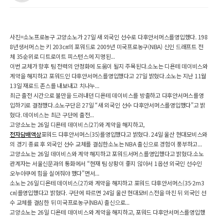
사진=소노프로농구 고양소노가 27일 새 외국인 선수로 다후안서머스를영입했다. 198
8년생서머스는 키 203㎝의 포워드로 2009년 미국프로농구(NBA) 신인 드래프트 전
체 35순위로 디트로이트 피스턴스에 지명된...
이번 교체가 향후 팀 전력의 안정화에 도움이 될지 주목된다.소노는 디욘테 데이비스와
계약을 해지하고 포워드인 다후안서머스를영입했다고 27일 밝혔다.소노는 지난 11월
13일 재로드 존스를 내보내고 치나누...
최근 출전 시간으로 불만을 드러내던 디욘테 데이비스를 방출하고 다후안서머스를영
입하기로 결정했다.소노구단은 27일 “새 외국인 선수 다후안서머스를영입했다”고 밝
혔다. 데이비스는 최근 구단에 출전...
고양소노는 26일 디욘테 데이비스(27)와 계약을 해지하고,
전자담배액상
포워드 다후안서머스(35)를영입했다고 밝혔다. 24일 울산 현대모비스와
의 경기 종료 후 외국인 선수 교체를 결심한소노는 NBA 출신으로 경험이 풍부하고...
고양소노는 26일 데이비스와 계약 해지하고 포워드서머스를영입했다고 밝혔다.소노
관계자는 서울신문과의 통화에서 “현재 팀 상황이 좋지 않아서 1옵션 외국인 선수인
오누아쿠에 힘을 실어줘야 했다”면서...
소노는 26일 디욘테 데이비스(27)와 계약을 해지하고 포워드 다후안서머스(35·2m3
㎝)를영입했다고 밝혔다. 구단에 따르면 24일 울산 현대모비스전을 마친 뒤 외국인 선
수 교체를 결심한 뒤 미국프로농구(NBA) 출신으로...
고양소노는 26일 디욘테 데이비스와 계약을 해지하고, 포워드 다후안서머스를영입했