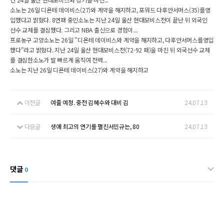
소노는 26일 디욘테 데이비스(27)와 계약을 해지하고, 포워드 다후안서머스(35)를영
입했다고 밝혔다. 8연패 중인소노는 지난 24일 울산 현대모비스전이 끝난 뒤 외국인
선수 교체를 결심했다. 그리고 NBA 출신으로 경험이...
프로농구 고양소노는 26일 "디욘테 데이비스와 계약을 해지하고, 다후안서머스를영입
했다"라고 밝혔다. 지난 24일 울산 현대모비스전(72-92 패)을 마친 뒤 외국선수 교체
를 결심한소노가 발 빠르게 움직여 전력...
소노는 지난 26일 디욘테 데이비스(27)와 계약을 해지하고
이전글
여줄 예정. 중전 김혜수와 대비 김
24.07.13
다음글
생애 최고의 연기를 펼친서민규는, 80
24.07.13
댓글
0