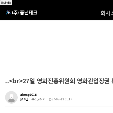
헤더설정
회사
..<br>27일 영화진흥위원회 영화관입장권
aimcp0216
0건
1,704회
24-07-13 01:17