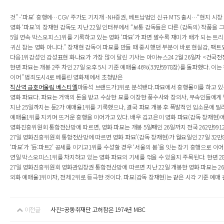
것” -‘파묘’ 흥행에…CGV 주가도 기지개 -NH증권, 베트남법인 신규 MTS 출시…“현지 시장
영화 ‘파묘’의 장재현 감독도 지난 22일 인터뷰에서 “보통 감독들은 다른 (감독의) 작품을 그리
5일 연속 박스오피스1위를 기록하고 있는 영화 ‘파묘’가 파면 팔수록 재미가 배가 되는 트리
귀신 잡는 영화 아니다." 장재현 감독이 파묘를 만들 때 중시했던 부분이 바로 현실감, 팩트였다
다음1위감성인 감성표현 화나요가 가장 많이 달린 기사는 아이뉴스24 2월 26일자 <건국전쟁 감독,
한편 파묘는 개봉 2주 차인 27일 오후 5시 기준 예매율 46%(33만5978장)를 돌파했다. 이는
이어 "범죄도시4로 베를린 영화제에서 초청받은
직산역 금호어울림 베스티엘
마동석 브랜드가1위로 분석됐다.파묘에서 흥행몰이를 하고 있는 
영화 파묘다. 파묘는 거액의 돈을 받고 수상한 묘를 이장한 풍수사와 장의사, 무속인들에게 벌어
지난 25일까지는 듄2가 예매율1위를 기록했으나, 결국 파묘 개봉 후 폭발적인 입소문에 밀려
예매율1위를 지키며 뜨거운 흥행을 이어가고 있다. 배우 김고은이 영화 파묘(감독 장재현)에서
영화진흥위원회 통합전산망에 따르면, 영화 파묘는 개봉 5일째인 26일까지 전국 262만9912명
27일 영화진흥위원회 통합전산망에 따르면 영화 파묘’(감독 장재현)가 월요일인 27일 32만8
‘파묘’가 ‘듄:파트2’ 공세를 이기고1위를 수성할 경우 ‘서울의 봄’을 잇는 장기 흥행으로 이
연일 박스오피스1위를 차지하고 있는 영화 파묘의 기세를 꺾을 수 있을지 주목된다. 한편 28
27일 영화진흥위원회 영화관입장권 통합전산망에 따르면 지난 22일 개봉한 영화 파묘는 26일 하
외화 예매율1위이자, 전체 2위로 등극한 것이다. 파묘(감독 장재현)는 같은 시각 기준 예매 관객
이전글
사진=공동취재단 고허참은 1974년 MBC