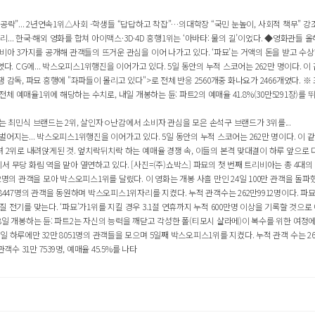
 공략”... 2년연속1위△사회 -학생들 “답답하고 착잡”…의대학장 “국민 눈높이, 사회적 책무” 강조
... 한국·해외 영화를 합쳐 아이맥스·3D·4D 흥행1위는 ‘아바타: 물의 길’이었다. ◆영화관들 올해
비아 3가지를 공개해 관객들의 뜨거운 관심을 이어 나가고 있다. ‘파묘’는 거액의 돈을 받고 수상한
. CG에... 박스오피스1위행진을 이어가고 있다. 5일 동안의 누적 스코어는 262만 명이다. 이 
 파묘 흥행에 "좌파들이 몰리고 있다">로 전체 반응 2560개중 화나요가 2466개였다. ※ 조사 기간
 전체 예매율1위에 해당하는 수치로, 내일 개봉하는 듄: 파트2의 예매율 41.8%(30만5291장)를 뛰
최민식 브랜드는 2위, 살인자ㅇ난감에서 소비자 관심을 모은 손석구 브랜드가 3위를...
지는... 박스오피스1위행진을 이어가고 있다. 5일 동안의 누적 스코어는 262만 명이다. 이 같
 2위로 내려앉게된 것. 엎치락뒤치락 하는 예매율 경쟁 속, 이들의 본격 맞대결이 하루 앞으로 다
 무당 화림 역을 맡아 열연하고 있다. [사진=(주)쇼박스] 파묘의 첫 번째 트리비아는 총 4대의 
의 관객을 모아 박스오피스1위를 달렸다. 이 영화는 개봉 사흘 만인 24일 100만 관객을 돌파했는데
447명의 관객을 동원하며 박스오피스1위자리를 지켰다. 누적 관객수는 262만9912명이다. 파묘는
어질 전기를 맞는다. ‘파묘’가1위를 지킬 경우 3.1절 연휴까지 누적 600만명 이상을 기록할 것으로
일 개봉하는 듄: 파트2는 자신의 능력을 깨닫고 각성한 폴(티모시 샬라메)이 복수를 위한 여정에서
루에만 32만 8051명의 관객들을 모으며 5일째 박스오피스1위를 지켰다. 누적 관객 수는 262만
수 31만 7539명, 예매율 45.5%를 나타