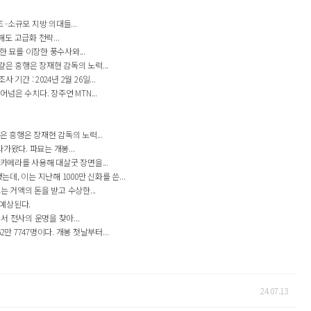
 -소규모 지방 의대들...
도 고급화 전략...
 묘를 이장한 풍수사와...
같은 흥행은 장재현 감독의 노력...
 : 2024년 2월 26일...
어넘은 수치다. 장주연 MTN...
은 흥행은 장재현 감독의 노력...
가왔다. 파묘는 개봉...
카메라를 사용해 대살굿 장면을...
, 이는 지난해 1000만 신화를 쓴...
 거액의 돈을 받고 수상한...
 예상된다.
 전사의 운명을 찾아...
 7747명이다. 개봉 첫날부터...
24.07.13