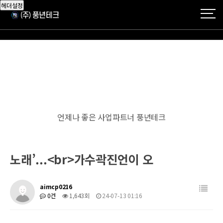
헤더설정
언제나 좋은 사업파트너 풍년테크
노래’...<br>가수곽진언이 오
aimcp0216
0건
1,643회
24-07-13 01:16