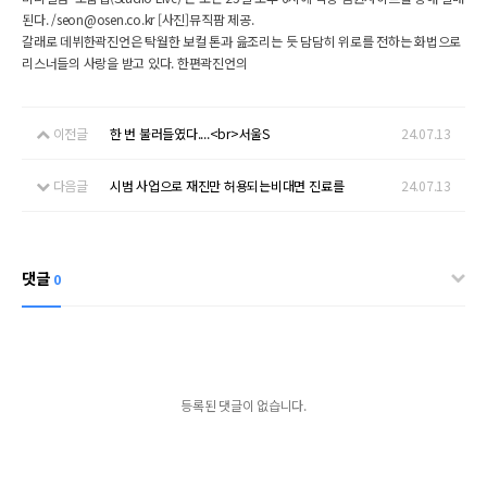
된다. /seon@osen.co.kr [사진]뮤직팜 제공.
갈래로 데뷔한곽진언은 탁월한 보컬 톤과 읊조리는 듯 담담히 위로를 전하는 화법으로
리스너들의 사랑을 받고 있다. 한편곽진언의
이전글
한 번 불러들였다....<br>서울S
24.07.13
다음글
시범 사업으로 재진만 허용되는비대면 진료를
24.07.13
댓글
0
등록된 댓글이 없습니다.