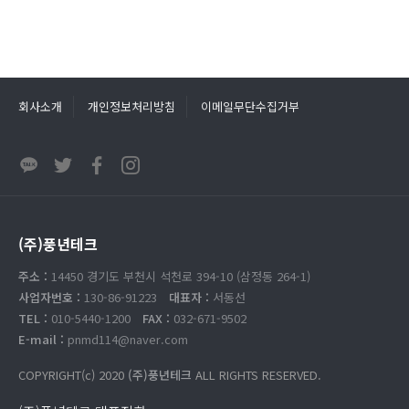
회사소개
개인정보처리방침
이메일무단수집거부
(주)풍년테크
주소 :
14450 경기도 부천시 석천로 394-10 (삼정동 264-1)
사업자번호 :
130-86-91223
대표자 :
서동선
TEL :
010-5440-1200
FAX :
032-671-9502
E-mail :
pnmd114@naver.com
COPYRIGHT(c) 2020
(주)풍년테크
ALL RIGHTS RESERVED.