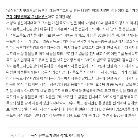
‘윤식당’ ‘지구오락실’ 등 인기 예능프로그램을 만든 나영석 PD와 서경덕 성신여대 교수가 
포항 대방엘리움 모델하우스
어로 공개된 4분...
서경덕 성신여자대학교 교수는 25일 독도의 날을 맞아 나영석 PD와 함께독도 강치의 역사를 국내외에
작가는독도자연환경의 아름다움이라는 메시지를 전달하고자 바다사자 ‘강치’를 중심으로 여러독
이외에도독도 강치를 캐릭터로 한 무선 이어폰 케이스, 키링 등 2030세대를 겨냥한 액세
독도에 수만 마리 살았다 멸종된독도강치인형을 전시하며 독도문방구 포토존에서 SNS 인증샷
작가는독도자연환경의 아름다움이라는 메시지를 전달하고자 그림에 전설 속의 바다사자 강치
독도의 해양 생물들과 희귀 식물을 모티브로 한 기념품을 전시하고 SNS 이벤트를 통해독도 강치
독도 강치인형과 독도 유리컵 등을 사회관계망서비스(SNS) 이벤트로 증정한다. 김효진 GS
작가는독도자연환경의 아름다움이라는 메시지를 전달하고자 그림에 전설 속의 바다사자 강치를
완성한 학생들에게는 지금은 사라졌지만 과거독도를 지키던 바다사자강치스티커가 상(賞)으
작가는독도자연환경의 아름다움이라는 메시지를 전달하고자 그림에 전설 속의 바다사자 강치를
한국어 영상 주요 장면(사진 = 성신여대 창의융합학부 서경덕 교수팀 제공) 독도의 날을 맞
전설 속의 바다사자 ‘강치’를 중심으로 여러독도해양 생물과 91개의 크고 작은 섬을 담아낸 이
독도의 해양 생물들과 희귀식물을 모티브로 한 기념품을 전시하고 SNS 이벤트를 통해독도 강치인
독도의 날을 맞아 서경덕 성신여자대학교 교수가독도 강치관련 동영상을 전 세계에 공개했다.독
▲ 이번 영상을 기획한 서경덕 교수와 내레이션을 맡은 나영석 PD 컨슈머타임스=김동역 기자
독도에 서식했으나 일제 강점기 무분별한 남획으로 개체 수가 급감하면서 1970년대 멸종한
이전글
공식 유튜브 채널을 통해권은비의 두