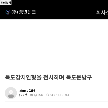
헤더설정
회사
독도강치인형을 전시하며 독도문방구
aimcp0216
0건
1,685회
24-07-13 01:13