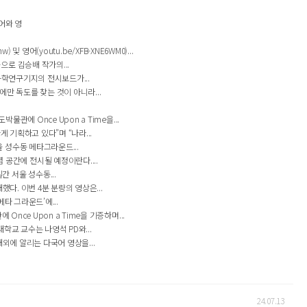
어와 영
어(youtu.be/XFB-XNE6WM0)...
로 김승배 작가의...
과학연구기지의 전시보드가...
만 독도를 찾는 것이 아니라...
에 Once Upon a Time을...
기획하고 있다”며 “나라...
 성수동 메타그라운드...
간에 전시될 예정이란다....
 서울 성수동...
. 이번 4분 분량의 영상은...
타 그라운드’에...
ce Upon a Time을 기증하며...
교 교수는 나영석 PD와...
외에 알리는 다국어 영상을...
24.07.13