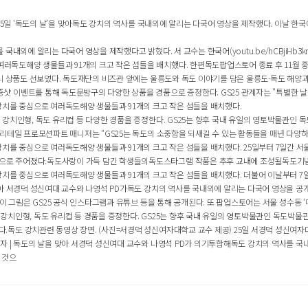
25일 ‘독도의 날’을 맞아독도 강치의 역사를 국내외에 알리는 다국어 영상을 제작했다. 이날 한국
 알리는 다국어 영상을 제작했다고 밝혔다. 서 교수는 한국어(youtu.be/hCBjiHb3knw) 및 영
도해양 생물들과 91개의 크고 작은 섬들을 배치했다. 한편독도팝업스토어 종료 후 11월 중으
서리 상품도 선보였다. 독도재단의 비즈관 앞에는 울릉도와 독도 이야기를 담은 울릉도·독도 해양
 이벤트를 통해 독도문방구의 다양한 상품을 경품으로 증정한다. GS25 관계자는 "특별한 날에
를 중심으로 여러독도해양 생물들과 91개의 크고 작은 섬들을 배치했다.
인형, 독도 유리컵 등 다양한 경품을 증정한다. GS25는 향후 국내 유일의 영토박물관인 독도박물관
리테일 프로모션파트 매니저는 “GS25는 독도의 소중함을 되새길 수 있는 활동들을 매년 다양하게 
 중심으로 여러독도해양 생물들과 91개의 크고 작은 섬들을 배치했다. 25일부터 7일간 서울
로 주어졌다.독도사랑이 가득 담긴 학생들의독도스타그램 작품은 추후 교내에 조성될독도기념 공
 중심으로 여러독도해양 생물들과 91개의 크고 작은 섬들을 배치했다. 더불어 이날부터 7일간
아 서경덕 성신여대 교수와 나영석 PD가독도 강치의 역사를 국내외에 알리는 다국어 영상을 공개했다
 그림은 GS25 공식 인스타그램과 유튜브 등을 통해 공개된다. 또 팝업스토어는 서울 성수동 ‘메
형, 독도 유리컵 등 경품을 증정한다. GS25는 향후 국내 유일의 영토박물관인 독도박물관에 On
도 강치관련 동영상 장면. (사진=서경덕 성신여자대학교 교수 제공) 25일 서경덕 성신여자대학
 | 독도의 날을 맞아 서경덕 성신여대 교수와 나영석 PD가 의기투합해독도 강치의 역사를 국내
 것으