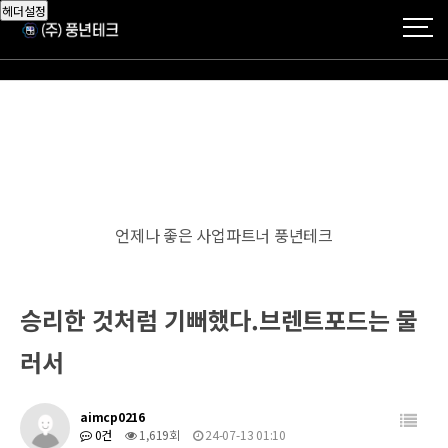
헤더설정
언제나 좋은 사업파트너 풍년테크
승리한 것처럼 기뻐했다.브렌트포드는 물
러서
aimcp0216
0건
1,619회
24-07-13 01:10