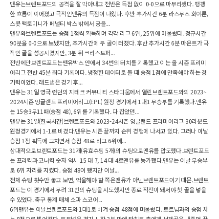
맨유는브렌트포드의 공격을 잘 막아내고 전반은 득점 없이 0-0으로 마무리됐다. 팽팽
한 흐름이 이어졌고 극적인맨유의 득점이 나왔다. 후반 추가시간 6분 라스무스 회이룬,
스콧 맥토미니가 페널티 박스 밖에서 공을...
맨유와브렌트포드는 승점 1점씩 획득하며 각각 리그 6위, 25위에 머물렀다. 정규시간
90분을 0-0으로 보냈지만, 추가시간에 두 골이 터졌다. 후반 추가시간 6분 마운트가 극
적인 골을 성공시켰지만, 3분 뒤 크리스토퍼...
전반에만브렌트포드는맨유박스 안에서 34번의 터치를 기록했고 이는 올 시즌 프리미
어리그 전반 45분 최다 기록이다. 냉정한 데이터로 볼 때 승점 1점에 만족해야 하는 경
기력이었다. 래드냅은 경기 후...
맨유는 31일 영국 런던의 지테크 커뮤니티 스타디움에서 열린브렌트포드와의 2023~
2024시즌 잉글랜드 프리미어리그(EPL) 원정 경기에서 1대1 무승부를 기록했다.맨유
는 15승3무11패(승점 48), 6위를 기록했다. 다 잡았던...
맨유는 31일(한국시간)브렌트포드와 2023-24시즌 잉글랜드 프리미어리그 30라운드
원정경기에서 1-1로 비겼다.맨유는 시즌 끝까지 순위 경쟁에 나서고 있다. 그러나 이날
승점 1점 획득에 그치면서 승점 48로 리그 6위에...
상대적으로브렌트포드는 31개(유효슈팅 5개)의 슈팅으로맨유를 압도했다.브렌트포드
는 프리킥과 코너킥 숫자 역시 15 대 7, 14 대 4로맨유를 능가했다.맨유는 이날 무승부
로 6위 자리를 지켰다. 승점 48이 됐지만 이날...
전체 슈팅 횟수만 놓고 보면, 억울해야 할 쪽은맨유가 아닌브렌트포드이기 때문.브렌트
포드는 이 경기에서 무려 31번의 슈팅을 시도했지만 종료 직전이 돼서야 첫 골을 넣을
수 있었다. 축구 통계 매체 소파 스코어...
6위맨유는 이날브렌트포드와 1대1로 비겨 승점 48점에 머물렀다. 토트넘과의 승점 차
는 8점으로 벌어졌다. 토트넘은 경기 시작 3분 만에 타히트 총에게 선제골을 내주며 끌