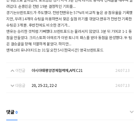
려갔다. 손흥민은 전반 19분 결정적인 기회를...
경기는브렌트포드가 주도했다. 전반전맨유는 57%의 비교적 높은 공 점유율을 기록했
지만, 무려 14개의 슈팅을 허용하면서 잦은 실점 위기를 겪었다.맨유가 전반전 기록한
슈팅은 3개 뿐. 후반전에도 비슷한 경기가...
맨유는 승리한 것처럼 기뻐했다.브렌트포드는 물러서지 않았다. 3분 뒤 기어코 1-1 동
점을 만들었다. 크리스토퍼 아예르가 이반 토니의 패스를 받아 동점을 완성했다. 두 팀
은 결승골을 향해 치열하게 붙었다. 하지만...
맨체스터 유나이티드는 31일 오전 5시(한국시간) 영국브렌트포드
이전글
아시아태평양경제협력체,APEC21
24.07.13
다음글
20, 25-22, 22-2
24.07.13
댓글
0