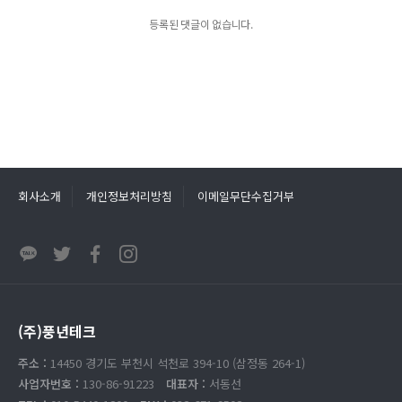
등록된 댓글이 없습니다.
회사소개
개인정보처리방침
이메일무단수집거부
(주)풍년테크
주소 :
14450 경기도 부천시 석천로 394-10 (삼정동 264-1)
사업자번호 :
130-86-91223
대표자 :
서동선