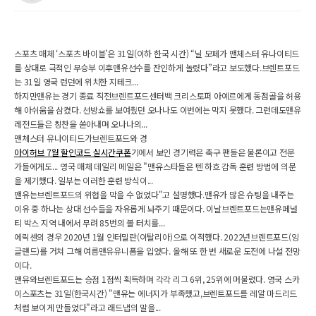
스포츠 매체 ‘스포츠 바이블’은 31일(이하 한국 시간) “닐 모페가 맨체스터 유나이티드
를 상대로 극적인 무승부 이후맨유선수를 잔인하게 놀렸다”라고 보도했다.브렌트포드
는 31일 영국 런던에 위치한 지테크...
하지만맨유는 경기 종료 직전브렌트포드센터백 크리스토퍼 아예르에게 동점골을 허용
해 아쉬움을 삼켰다. 선방쇼를 보여줬던 오나나도 이번에는 막지 못했다. 그런데도맨유
레전드들은 칭찬을 쏟아내며 오나나의...
맨체스터 유나이티드가브렌트포드와 경
아이허브 7월 할인코드 실시간쿠폰
기에서 보인 경기력은 축구 팬들은 물론이고 전문
가들에게도... 영국 매체 데일리 메일은 "맨유스타들은 텐 하흐 감독 훈련 방법에 의문
을 제기했다. 일부는 이러한 훈련 방식이...
맨유는브렌트포드의 위협을 막을 수 없었다"고 설명했다.맨유가 많은 슈팅을 내주는
이유 중 하나는 상대 선수들을 자유롭게 놔주기 때문이다. 이날브렌트포드는맨유페널
티 박스 지역 내에서 무려 85번의 볼 터치를...
에릭센의 경우 2020년 1월 인터밀란(이탈리아)으로 이적했다. 2022년브렌트포드(잉
글랜드)를 거쳐 그해 여름맨유유니폼을 입었다. 올해 또 한 번 새로운 도전에 나설 전망
이다.
맨유와브렌트포드는 승점 1점씩 획득하며 각각 리그 6위, 25위에 머물렀다. 영국 스카
이스포츠는 31일(한국시간) "맨유는 에너지가 부족했고,브렌트포드를 레알 마드리드
처럼 보이게 만들었다"라고 래드냅의 말을...