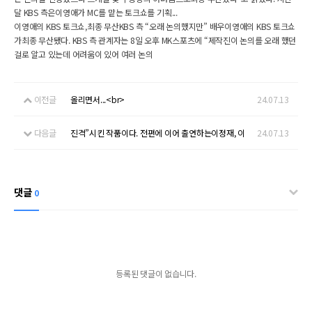
달 KBS 측은이영애가 MC를 맡는 토크쇼를 기획...
이영애의 KBS 토크쇼,최종 무산KBS 측 “오래 논의했지만” 배우이영애의 KBS 토크쇼
가최종 무산됐다. KBS 측 관계자는 8일 오후 MK스포츠에 “제작진이 논의를 오래 했던
걸로 알고 있는데 어려움이 있어 여러 논의
이전글
올리면서...<br>
24.07.13
다음글
진격”시킨 작품이다. 전편에 이어 출연하는이정재, 이
24.07.13
댓글
0
등록된 댓글이 없습니다.