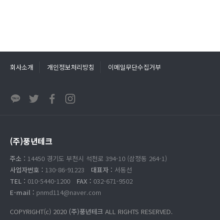
회사소개
개인정보처리방침
이메일무단수집거부
(주)풍년테크
주소 :
14450 경기도 부천시 석천로 394-10 (삼정동 264-1)
사업자번호 :
130-86-91223
대표자 :
서동선
TEL :
010-5440-1200
FAX :
032-671-9502
E-mail :
pnmd114@naver.com
COPYRIGHT(c) 2020
(주)풍년테크
ALL RIGHTS RESERVED.