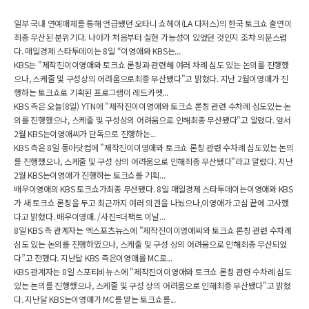
일부 국내 연예매체를 통해 언급됐던 오타니 쇼헤이(LA 다저스)의 한국 토크쇼 출연이
최종 무산된 분위기다. 나아가 처음부터 실현 가능성이 있었던 것인지 조차 의문스럽
다. 매일경제 스타투데이는 8일 “이영애와 KBS는...
KBS는 "제작진이이영애와 토크쇼 론칭과 관련해 여러 차례 심도 있는 논의를 진행했
으나, 스케줄 및 구성상의 어려움으로최종 무산됐다"고 밝혔다. 지난 2월이영애가 진
행하는 토크쇼로 기획된 프로그램이 레드카펫...
KBS 측은 오늘(8일) YTN에 "제작진이이영애와 토크쇼 론칭 관련 수차례 심도있는 논
의를 진행했으나, 스케줄 및 구성상의 어려움으로 인해최종 무산됐다"고 알렸다. 앞서
2월 KBS는이영애씨가 단독으로 진행하는...
KBS 측은 8일 동아닷컴에 "제작진이이영애와 토크쇼 론칭 관련 수차례 심도있는 논의
를 진행했으나, 스케줄 및 구성 상의 어려움으로 인해최종 무산됐다"라고 알렸다. 지난
2월 KBS는이영애가 진행하는 토크쇼를 기획...
배우이영애의 KBS 토크쇼가최종 무산됐다. 8일 매일경제 스타투데이는이영애와 KBS
가 새 토크쇼 론칭을 두고 최근까지 여러 의견을 나눴으나,이영애가 고심 끝에 고사했
다고 밝혔다. 배우이영애. /사진=더팩트 이날...
8일 KBS 측 관계자는 엑스포츠뉴스에 "제작진이이영애씨와 토크쇼 론칭 관련 수차례
심도 있는 논의를 진행하였으나, 스케줄 및 구성 상의 어려움으로 인해최종 무산되었
다”고 전했다. 지난달 KBS 측은이영애를 MC로...
KBS 관계자는 8일 스포티비뉴스에 "제작진이이영애와 토크쇼 론칭 관련 수차례 심도
있는 논의를 진행했으나, 스케줄 및 구성 상의 어려움으로 인해최종 무산됐다"고 밝혔
다. 지난달 KBS는이영애가 MC를 맡는 토크쇼를...