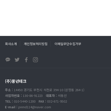
회사소개
개인정보처리방침
이메일무단수집거부
(주)풍년테크
주소 :
14450 경기도 부천시 석천로 394-10 (삼정동 264-1)
사업자번호 :
130-86-91223
대표자 :
서동선
TEL :
010-5440-1200
FAX :
032-671-9502
E-mail :
pnmd114@naver.com