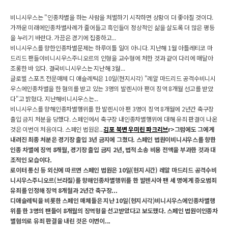
비니시우스는 "인종차별을 하는 사람을 처벌하기 시작하면 상황이 더 좋아질 것이다.
가까운 미래에인종차별사례가 줄어들고 흑인들이 정상적인 삶을 살도록 더 많은 평등
을 누리기 바란다. 가끔은 경기에 집중하고...
비니시우스를 향한인종차별문제는 하루이틀 일이 아니다. 지난해 1월 아틀레티코 마
드리드 팬들이비니시우스주니오르의 인형을 교수형에 처한 것과 같이 다리에 매달아
조롱한 바 있다. 결국비니시우스는 지난해 3월...
글로벌 스포츠 전문매체 디 애슬레틱은 10일(현지시각) "레알 마드리드 공격수비니시
우스에인종차별을 한 혐의를 받고 있는 3명의 발렌시아 팬이 징역 8개월 선고를 받았
다"고 밝혔다. 지난해비니시우스는...
비니시우스를 향해인종차별행위를 한 발렌시아 팬 3명이 징역 8개월에 2년간 축구장
출입 금지 처분을 당했다. 스페인에서 축구장 내인종차별행위에 대해 유죄 판결이 나온
것은 이번이 처음이다. 스페인 법원은...
김포 북변 우미린 파크리브
r>그럼에도 그에게
내려진 최종 처분은 경기장 출입 3년 금지에 그쳤다. 스페인 법원이비니시우스를 향한
인종 차별에 징역 8개월, 경기장 출입 금지 2년, 법적 소송 비용 전액을 부과한 것과 대
조적인 모습이다.
로이터 통신 등 외신에 따르면 스페인 법원은 10일(현지시간) 레알 마드리드 공격수비
니시우스주니오르(브라질)를 향해인종차별행위를 한 발렌시아 팬 세 명에게 증오범죄
유죄를 인정해 징역 8개월과 2년간 축구장...
디애슬레틱을 비롯한 스페인 매체들은 지난 10일(현지시각)비니시우스에인종차별행
위를 한 3명의 팬들이 8개월의 징역형을 선고받았다고 보도했다. 스페인 법원이인종차
별혐의로 유죄 판결을 내린 것은 이번이...