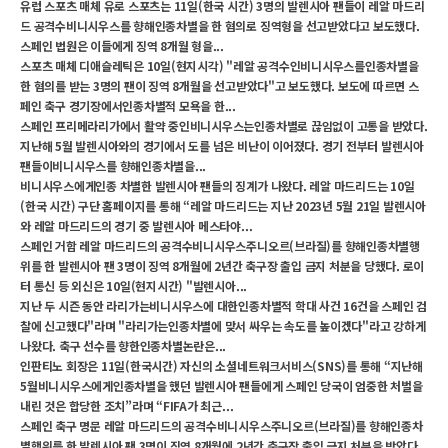
유럽 스포츠 매체 유로 스포츠는 11일(한국 시간) 3명의 발렌시아 팬들이 레알 마드리
드 공격수비니시우스를 향해인종차별을 한 혐의로 징역형을 선고받았다고 보도했다.
스페인 법원은 이들에게 징역 8개월 형을...
스포츠 매체 디애슬레틱은 10일(현지시각) "레알 공격수인비니시우스를인종차별을
한 혐의를 받는 3명의 팬이 징역 8개월을 선고받았다"고 보도했다. 보도에 따르면 스
페인 축구 경기장에서인종차별적 모욕을 한...
스페인 프리메라리가에서 활약 중인비니시우스는인종차별로 끊임없이 고통을 받았다.
지난해 5월 발렌시아와의 경기에서 도를 넘은 비난이 이어졌다. 경기 전부터 발렌시아
팬들이비니시우스를 향해인종차별을...
비니시우스에게인종 차별한 발렌시아 팬들의 징계가 나왔다. 레알 마드리드는 10일
(한국 시간) 구단 홈페이지를 통해 “레알 마드리드는 지난 2023년 5월 21일 발렌시아
와 레알 마드리드의 경기 중 발렌시아 메스타야...
스페인 거함 레알 마드리드의 공격수비니시우스주니오르(브라질)를 향해인종차별행
위를 한 발렌시아 팬 3명이 징역 8개월에 2년간 축구장 출입 금지 처분을 당했다. 로이
터 통신 등 외신은 10일(현지시간) "발렌시아...
지난 두 시즌 동안 라리가는비니시우스에 대한인종차별적 학대 사건 16건을 스페인 검
찰에 신고했다"라며 "라리가는인종차별에 맞서 싸우는 속도를 높이겠다"라고 강하게
나왔다. 축구 선수를 향한인종차별논란은...
인판티노 회장은 11일(한국시간) 자신의 소셜네트워크서비스(SNS)를 통해 “지난해
5월비니시우스에게인종차별을 했던 발렌시아 팬들에게 스페인 당국이 엄중한 처벌을
내린 것은 합당한 조치”라며 “FIFA가 최근...
스페인 축구 명문 레알 마드리드의 공격수비니시우스주니오르(브라질)를 향해인종차
별행위를 한 발렌시아 팬 3명이 징역 8개월에 2년간 축구장 출입 금지 처분을 받았다.