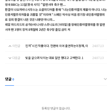
영국 BBC는 11일(한국 시각) "발렌시아 축구 팬...
판결이 나오자비니시우스는 소셜미디어를 통해 “나는인종차별의 제물이 아니다. 나는
인종차별주의자들을 괴롭힐 것”이라며 “스페인 역사상 처음 경기장 내인종차별행위
로 유죄 판결이 나온 것은 나뿐만 아니라...
레알 마드리드의 공격수비니시우스주니오르(브라질)를 향해인종차별행위를 한 발렌
시아 팬 3명이 징역 8개월에 2년간 축구장 출입 금지 처
이전글
진격”시킨 작품이다. 전편에 이어 출연하는이정재, 이
24.07.13
다음글
빚을 갚으려 닥치는 대로 일만 했다고 고백한다. 1
24.07.13
댓글
0
등록된 댓글이 없습니다.