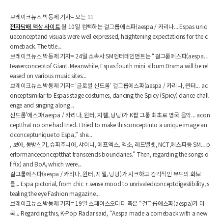
브레이크뉴스 박동제 기자= 오는 11
전자담배 액상 사이트
월 10일 컴백하는 걸그룹에스파(aespa / 카리나... Espas uniq
ueconceptand visuals were well expressed, heightening expectations for the c
omeback. The title...
브레이크뉴스 박동제 기자= 24일 소속사 SM엔터테인먼트는 “걸그룹에스파(aespa...
teaserconceptof Giant. Meanwhile, Espas fourth mini-album Drama will be rel
eased on various music sites...
브레이크뉴스 박동제 기자= ‘글로벌 신드롬’ 걸그룹에스파(aespa / 카리나, 윈터... ac
onceptsimilar to Espas stage costumes, dancing the Spicy (Spicy) dance chall
enge and singing along...
신드롬’에스파(aespa / 카리나, 윈터, 지젤, 닝닝)가 K팝 그룹 최초로 영국 음악... acon
ceptthat no one had tried. I tried to make thisconceptinto a unique image an
dconceptunique to Espa,” she...
, 보아, 동방신기, 슈퍼주니어, 샤이니, 에프엑스, 엑소, 레드벨벳, NCT,에스파등 SM... p
erformanceconceptthat transcends boundaries." Then, regarding the songs o
f f(x) and BoA, which were...
걸그룹에스파(aespa / 카리나, 윈터, 지젤, 닝닝)가 시크하고 감각적인 무드의 화보
를... Espa pictorial, from chic + sense mood to unrivaledconceptdigestibility, s
tealing the eye Fashion magazine...
브레이크뉴스 박동제 기자= 19일 스페이스오디티 측은 “걸그룹에스파(aespa)가 미
국... Regarding this, K-Pop Radar said, “Aespa made a comeback with a new