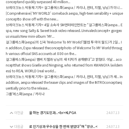
conceptand quickly surpassed 40 million...
브레이크뉴스 박동제 기자= 걸그룹에스파(aespa / 카리나, 윈터, 지젤, 닝닝)가 미니...
[Comprehensive] ‘MY WORLD’ comeback aespa, high-teen sensibility + unique
conceptto show off with the new...
브레이크뉴스 박동제 기자= 4일 소속사 SM엔터테인먼트는 “걸그룹에스파(aespa... E
spa, new song Salty & Sweet track video released..Unrivaledconcept+ gorgeo
us visuals New mini-album ‘MY...
걸그룹에스파(aespa)의 신곡 ‘Welcome To MY World’(웰컴 투 마이 월드)가 2일... I
n addition, Espa released theconceptphoto of Welcome To MY World throug
h various official SNS accounts at 0:00 on the...
걸그룹에스파(aespa) 멤버 지젤과 닝닝의 새 티저가 공개됐다”고 밝혔다. 이날... aco
nceptthat shows Giselle and Ningning, who returned from KWANGYA (wildern
ess) to REAL WORLD (real world...
브레이크뉴스 박동제 기자= 걸그룹에스파(aespa / 카리나, 윈터, 지젤, 닝닝)가 새... In
addition, aespa released the teaser clips and images of the INTROconceptseq
uentially prior to the release...
그룹’에스파(aespa / 카리나
이전글
을 하는 경기도민과...<br>KLPGA
24.07.13
다음글
로 인기상과 우수상을 한 번에 받았다"며 "양규...<
24.07.13