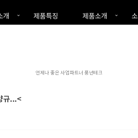
소개
제품특징
제품소개
소
언제나 좋은 사업파트너 풍년테크
규...<