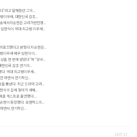
"라고 말해줬던 그의...
미우새, 대한민국 감초...
방송에서지승현은 고려거란전쟁...
임현식이 역대 최고령 미우새...
프러포즈했다고 밝혔다.지승현은...
령미우새 배우 임현식이...
 한 번에 받았다"며 "양규...
한민국 감초 연기의...
. 역대 최고령미우새...
잔 하면서 연기적인...
 뽐냈다. 최근 드라마 고려...
식의 집에 찾아가 새해...
셜 게스트로 출연했다....
승현이 등장했다. 모벤져스의...
하면서 연기적인...
24.07.13