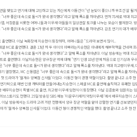
연을 맺었고 연기에 대해 고민하고 있는 자신에게 이동건이 "넌 눈빛이 좋으니까 무조건 잘 될거다
너무 좋은데 속으로 돌+I가 왔네 생각했다"라고 말해 폭소를 자아냈다. 먼저 78세로 역대 최고령
신동엽, 서장훈을 비롯한 어머니들과 미우새 아들들의 일상관찰 토크를 나누는 모습이 펼쳐졌다. 
너무 좋은데 속으로 돌+I가 왔네 생각했다"라고 말해 폭소를 자아냈다. 감초 연기의 대가 배우 
 출연했다. 이날 녹화장에 지승현이 등장하자, 어머니들은 "드라마 보면서 많이...
스페셜 MC로 출연했다. 결혼 13년 차 두 아이의 아빠라는지승현은 아내에게 해부학책을 건네며 
"너무 좋은데 속으로 돌+I가 왔네 생각했다"고 말해 폭소를 자아냈다. 이날 방송에는 역대 최고
로 출연했다. 이날지승현은 양규장군 역에 대해 "연기 인생 18년 만에 처음으로 인기상과 우수상을
 “너무 좋은데 속으로 돌+I가 왔네 생각했다”라고 말해 폭소를 자아냈다. 역대 최고령미우새, 대
열창했고, MC 신동엽은 "너무 좋은데 속으로 돌+I가 왔네 생각했다"라고 말해 폭소를 자아냈다
첫 드라마가 ‘월계수 양복점 신사들’이었다. 이동건 형이 경쟁 역할이었다. 촬영 끝나고 소주 한 
난 연기력으로 매번 인생 캐릭터를 만들어내는지승현이 스페셜 MC로 출연해 솔직하고 유쾌한 입담을
한 배우지승현이 특별 MC로 출연, 최고령 미우새 임현식이 등장했다. 이날 김준호와 임원희는 임현
브스토리도 전했다. 25일 방송된 SBS 예능 ‘미운우리새끼(약칭미우새)’에서 배우지승현이 스페
다. 이날 방송에서는 드라마 고려 거란 전쟁에서 양규 장군 역할을 맡아 강렬한 연기를 선보였던지
가 ‘월계수 양복점 신사들’이었다. 이동건 형이 경쟁적인 역할을 했다. 촬영 끝나고 소주 한 잔 