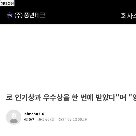
헤더설정
회사
로 인기상과 우수상을 한 번에 받았다"며 "양
aimcp0216
0건
1,667회
24-07-13 00:59