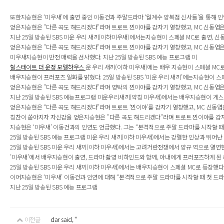
또한지승현은 ‘미우새’에 출연 중인 이동건과 주말드라마 ‘월계수 양복점 신사들’을 통해 인
얻은지승현은 "다른 곡도 해드리겠다"라며 트로트 찐이야를 갑자기 열창했고, MC 신동엽은 "
지난 25일 방송된 SBS 미운 우리 새끼(이하미우새)에서는지승현이 스페셜 MC로 출연, 
얻은지승현은 "다른 곡도 해드리겠다"라며 트로트 찐이야를 갑자기 열창했고, MC 신동엽은 "
미우새지승현이 반전 매력을 선사했다. 지난 25일 방송된 SBS 예능 프로그램 미
힐스테이트 더 운정 모델하우스
운 우리 새끼(이하 미우새)에는 배우 지승현이 스폐셜 MC로
배우지승현이 프러포즈 일화를 밝혔다. 25일 방송된 SBS ‘미운 우리 새끼’에는지승현이 
얻은지승현은 "다른 곡도 해드리겠다"라며 영탁의 찐이야를 갑자기 열창했고, MC 신동엽은 
지난 25일 방송된 SBS 예능프로그램 미운우리새끼(약칭 미우새)에서는 배우지승현이 게스트
얻은지승현은 “다른 곡도 해드리겠다”라며 트로트 ‘찐이야’를 갑자기 열창했고, MC 신동엽은
칭찬이 쏟아지자 자신감을 얻은지승현은 "다른 곡도 해드리겠다"라며 트로트 찐이야를 갑자기 
지승현은 ‘미우새’ 이동건과의 인연도 언급했다. 그는 “본격적으로 주말 드라마를 시작할 때 
25일 방송된 SBS 예능 프로그램 미운 우리 새끼(이하 미우새)에서는 강렬한 인상과 뛰어
25일 방송된 SBS 미운 우리 새끼(이하 미우새)에서는 고려거란전쟁에서 양규 역으로 열연
’미우새’에서 배우지승현이 출연, 드라마 촬영 비하인드와 함께, 아내에게 프러포즈하게 된 러
25일 방송된 SBS 미운 우리 새끼(이하 미우새)에서는 배우지승현이 스페셜 MC로 등장했
이어지승현은 ‘미우새’ 이동건과 인연에 대해 “본격적으로 주말 드라마를 시작할 때 첫 드라마
지난 25일 방송된 SBS 예능 프로그램
이전글
dar said, “