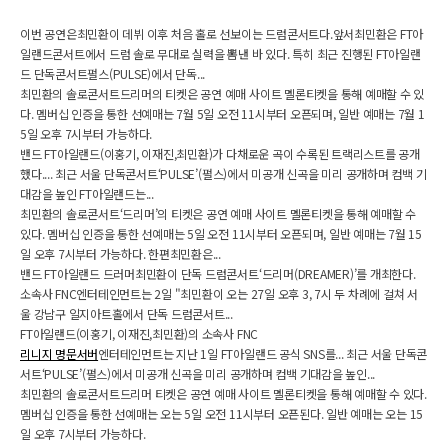
이번 공연은최민환이 데뷔 이후 처음 홀로 선보이는 드럼콘서트다.앞서최민환은 FT아
일랜드콘서트에서 드럼 솔로 무대로 실력을 뽐낸 바 있다. 특히 최근 진행된 FT아일랜
드 단독콘서트펄스(PULSE)에서 단독...
최민환의 솔로콘서트드리머의 티켓은 공연 예매 사이트 멜론티켓을 통해 예매할 수 있
다. 멤버십 인증을 통한 선예매는 7월 5일 오전 11시부터 오픈되며, 일반 예매는 7월 1
5일 오후 7시부터 가능하다.
밴드 FT아일랜드(이홍기, 이재진,최민환)가 다채로운 곡이 수록된 트랙리스트를 공개
했다.... 최근 서울 단독콘서트‘PULSE’(펄스)에서 미공개 신곡을 미리 공개하며 컴백 기
대감을 높인 FT아일랜드는...
최민환의 솔로콘서트‘드리머’의 티켓은 공연 예매 사이트 멜론티켓을 통해 예매할 수
있다. 멤버십 인증을 통한 선예매는 5일 오전 11시부터 오픈되며, 일반 예매는 7월 15
일 오후 7시부터 가능하다. 한편최민환은...
밴드 FT아일랜드 드러머최민환이 단독 드럼콘서트‘드리머(DREAMER)’를 개최한다.
소속사 FNC엔터테인먼트는 2일 "최민환이 오는 27일 오후 3, 7시 두 차례에 걸쳐 서
울 강남구 일지아트홀에서 단독 드럼콘서트...
FT아일랜드(이홍기, 이재진,최민환)의 소속사 FNC
리니지 명문서버
엔터테인먼트는 지난 1일 FT아일랜드 공식 SNS를... 최근 서울 단독콘
서트‘PULSE’(펄스)에서 미공개 신곡을 미리 공개하며 컴백 기대감을 높인...
최민환의 솔로콘서트드리머 티켓은 공연 예매 사이트 멜론티켓을 통해 예매할 수 있다.
멤버십 인증을 통한 선예매는 오는 5일 오전 11시부터 오픈된다. 일반 예매는 오는 15
일 오후 7시부터 가능하다.