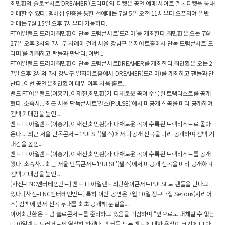
최민환의 솔로콘서트‘DREAMER’(드리머)의 티켓은 공연 예매 사이트 멜론티켓을 통해
예매할 수 있다. 멤버십 인증을 통한 선예매는 7월 5일 오전 11시부터 오픈되며 일반
예매는 7월 15일 오후 7시부터 가능하다.
FT아일랜드 드러머최민환이 단독 드럼콘서트‘드리머’를 개최한다.최민환은 오는 7월
27일 오후 3시와 7시 두 차례에 걸쳐 서울 강남구 일지아트홀에서 단독 드럼콘서트‘드
리머’를 개최하고 팬들과 만난다. 이번...
FT아일랜드 드러머최민환이 단독 드럼콘서트DREAMER를 개최한다.최민환은 오는 2
7일 오후 3시와 7시 강남구 일지아트홀에서 DREAMER(드리머)를 개최하고 팬들과 만
난다. 이번 공연은최민환이 데뷔 이후 처음 홀로...
밴드 FT아일랜드(이홍기, 이재진,최민환)가 다채로운 곡이 수록된 트랙리스트를 공개
했다. 소속사... 최근 서울 단독콘서트‘펄스(PULSE)’에서 미공개 신곡을 미리 공개하며
컴백 기대감을 높인...
밴드 FT아일랜드(이홍기, 이재진,최민환)가 다채로운 곡이 수록된 트랙리스트로 돌아
온다.... 최근 서울 단독콘서트‘PULSE’(펄스)에서 미공개 신곡을 미리 공개하며 컴백 기
대감을 높인...
밴드 FT아일랜드(이홍기, 이재진,최민환)가 다채로운 곡이 수록된 트랙리스트를 공개
했다. 소속사... 최근 서울 단독콘서트‘PULSE’(펄스)에서 미공개 신곡을 미리 공개하며
컴백 기대감을 높인...
[사진=FNC엔터테인먼트] 밴드 FT아일랜드최민환이콘서트PULSE로 팬들을 만나고
있다. [사진=FNC엔터테인먼트] 특히 이번 공연은 7월 10일 정규 7집 Serious(시리어
스) 컴백에 앞서 신곡 무대를 최초 공개해 눈길을...
이어최민환은 드럼 솔로콘서트를 준비하고 있음을 귀띔하며 “앞으로도 대체할 수 없는
FT아일랜드 드러머로서 열심히 하겠다. 멤버들 모두 밴드에 대한 욕심이 크기에 FT아