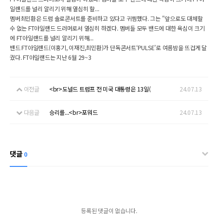
일랜드를 널리 알리기 위해 열심히 할...
멤버최민환은 드럼 솔로콘서트를 준비하고 있다고 귀띔했다. 그는 "앞으로도 대체할
수 없는 FT아일랜드 드러머로서 열심히 하겠다. 멤버들 모두 밴드에 대한 욕심이 크기
에 FT아일랜드를 널리 알리기 위해...
밴드 FT아일랜드(이홍기, 이재진,최민환)가 단독콘서트‘PULSE’로 여름밤을 뜨겁게 달
궜다. FT아일랜드는 지난 6월 29~3
이전글
<br>도널드 트럼프 전 미국 대통령은 13일(
24.07.13
다음글
승리를...<br>포워드
24.07.13
댓글
0
등록된 댓글이 없습니다.