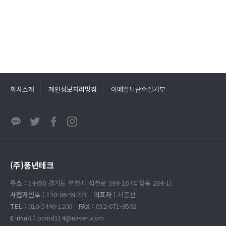
회사소개
개인정보처리방침
이메일무단수집거부
(주)풍년테크
주소 :
14450 경기도 부천시 석천로 394-10 (삼정동 264-1)
사업자번호 :
130-86-91223
대표자 :
서동선
TEL :
010-5440-1200
FAX :
032-671-9502
E-mail :
pnmd114@naver.com