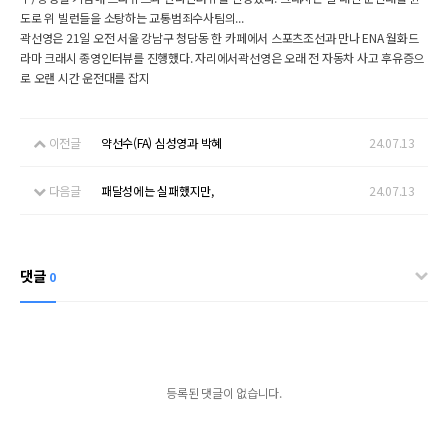
도로 위 빌런들을 소탕하는 교통범죄수사팀의...
곽선영은 21일 오전 서울 강남구 청담동 한 카페에서 스포츠조선과 만나 ENA 월화드
라마 크래시 종영인터뷰를 진행했다. 자리에서곽선영은 오래 전 자동차 사고 후유증으
로 오랜 시간 운전대를 잡지
이전글
약선수(FA) 심성영과 박혜
24.07.13
다음글
패달성에는 실패했지만,
24.07.13
댓글
0
등록된 댓글이 없습니다.