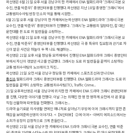
곽선영은 6월 21일 오후 서울 강남구의 한 카페에서 ENA 월화드라마 ‘크래시(극본 오
수진, 연출 박준우)’ 종영인터뷰를 진행했다.곽선영은 지난 18일 종영한 ‘크래시’에서
교통범죄수사팀 반장 민소희 역을 통해 시원한...
6월 21일 오후 서울 강남구의 한 카페에서는곽선영의 ENA 월화드라마 ‘크래시(극본
오수진, 연출 박준우)’ 종영인터뷰가 진행됐다. ‘크래시’는 교통범죄 일망타진, 칼 대신
운전대를 쥔 도로 위 빌런들을 소탕하는...
곽선영은 6월 21일 오후 서울 강남구의 한 카페에서 ENA 월화드라마 ‘크래시(극본 오
수진, 연출 박준우)’ 종영인터뷰를 진행했다.곽선영은 극 중 특유의 집요함과 끈기로 자
신이 맡은 사건은 하늘이 두 쪽 나도 해결하는...
곽선영은 21일 오후 서울 청담동 모카페에서 진행된 ENA 월화드라마 크래시 종영인터
뷰에서 자신이 겪었던 사고를 언급했다. 크래시는 도로 위 빌런들을 끝까지 소탕하는
교통 범죄수사팀의 노브레이크 직진...
곽선영은 21일 오전 서울 강남구 청담동 한 카페에서 스포츠조선과 만나 ENA
흥신소
월화드라마 크래시 종영인터뷰를 진행했다. ENA 월화드라마 크래시는 도로 위
빌런들을 끝까지 소탕하는 교통범죄수사팀(TCI, Traffic Crime...
21일 오후곽선영은 서울 강남구에 위치한 한 카페에서 ENA 드라마 크래시 관련인터뷰
를 진행, 다양한 이야기를 전했다. 이날 그는 취재진 한 명 한 명하게 오전에 사 온 꽃을
직접 선물하며 따뜻함을 전파했다. 크래시는...
드라마 슬기로운 의사생활 연예인 매니저로 살아남기 무빙에 이어 크래시까지 알찬 존
재감을 보여준곽선영의 이야기다. <【N인터뷰】②에 이어> -아버지 에피소드에서는
소희가 굉장히 감정적으로 크게 흔들린다....
곽선영은 21일 서울 강남구 한 카페에서 ENA 드라마 크래시(극본 오수진, 연출 박준
우) 종영을 기념해 스타뉴스와 만나인터뷰를 진행했다. 크래시는 칼 대신 운전대를 쥔