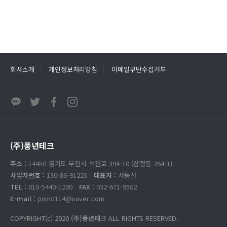
회사소개
개인정보처리방침
이메일무단수집거부
(주)풍년테크
주소 :
14450 경기도 부천시 석천로 394-10 (삼정동 264-1)
사업자번호 :
130-86-91223
대표자 :
서동선
TEL :
010-5440-1200
FAX :
032-671-9502
E-mail :
pnmd114@naver.com
COPYRIGHT(c) 2020
(주)풍년테크
ALL RIGHTS RESERVED.