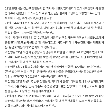
21일 오전 서울 강남구 청담동의 한 카페에서 ENA 월화드라마 크래시곽선영과의 종영
인터뷰가 진행됐다. 크래시는 도로 위 빌런들을 끝까지 소탕하는 교통범죄수사팀의 노
브레이크 직진 수사극으로,곽선영은 극중...
21일 오후곽선영은 서울 강남구에 위치한 한 카페에서 ENA 드라마 크래시 관련인터뷰
를 진행, 다양한 이야기를 전했다. 이날 그는 취재진 한 명 한 명하게 오전에 사 온 꽃을
직접 선물하며 따뜻함을 전파했다.인터뷰...
[사진=자이언엔터테인먼트] 21일 오후 서울 강남구 청담동 한 커피숍에서 ENA 크래시
종영인터뷰로 만난곽선영은 "첫 예능이고, 긴 시간 해외에 나가는 것도 처음, 캠핑도 처
음, 유럽도 처음이다"라면서도 "걱정보다는...
곽선영은 21일 오전 서울 강남구 청담동에 위치한 한 카페에서 iMBC연예와 만나 ENA
드라마 크래시(극본 오수진, 연출 박준우) 종영인터뷰를 진행했다. 지난 18일 막을 내
린 크래시는 칼 대신 운전대를 쥔 도로 위...
곽선영은 6월 21일 오후 서울 강남구의 한 카페에서 진행된 ENA 월화드라마 ‘크래시
(극본 오수진, 연출 박준우)’ 종영인터뷰에서 아들을 언급했다.곽선영은 2015년 비연
예인 남편과 결혼해 2016년 아들을 출산했다. 출산 후...
곽선영은 21일 서울시 강남구 청담동 한 카페에서 셀럽미디어를 만나 ENA 월화드라마
크래시(극본 오수진, 감독 박준우) 종영 관련인터뷰를 진행했다. 크래시는 도로 위 빌런
들을 끝까지 소탕하는 교통범죄수사팀(TCI...
21일 서울 강남구 한 카페에서 ENA 월화드라마 크래시(극본 오수진·연출 박준우) 배우
곽선영의 종영인터뷰가 진행됐다. 크래시는 칼 대신 운전대를 쥔 도로 위 빌런들을 소
탕하는 교통범죄수사팀의 노브레이크 직진...