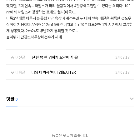
했지만, 2회 연속... 라일스가 파리 올림픽에서 4관왕에도전할 수 있다는 의미다. 100
ｍ에서 라일스와 경쟁하는 프레드 컬리(미국)...
비록2연패를 이루지는 못했지만 육상 세계선수권 두 대회 연속 메달을 획득한 것도우
상혁이 처음이다.우상혁은 2ｍ15를 건너뛰고 2ｍ20부터도전해 1차 시기에서 깔끔하
게 성공했다. 2ｍ24도 무난하게 통과할 것으로...
높이뛰기 간판스타우상혁선수가 세계
이전글
진 한 명 한 명하게 오전에 사 온
24.07.13
다음글
터의 데뷔곡 ‘배터 업(BATTER
24.07.13
댓글
0
등록된 댓글이 없습니다.