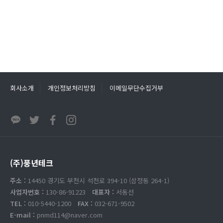
회사소개
개인정보처리방침
이메일무단수집거부
(주)풍년테크
주소 :
14450 경기도 부천시 석천로 394-10 (삼정동 264-1)
사업자번호 :
130-86-91223
대표자 :
서동선
TEL :
010-5440-1200
FAX :
032-671-9502
E-mail :
pnmd114@naver.com