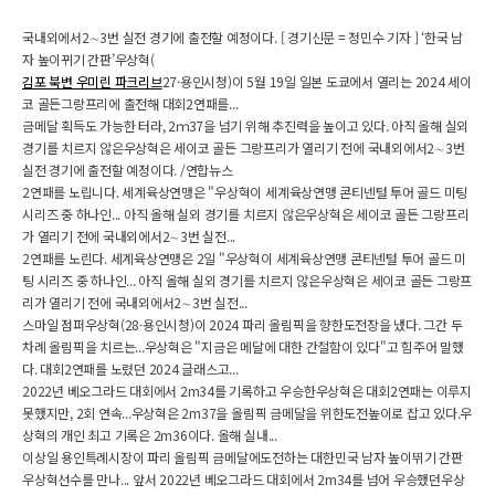
국내외에서2∼3번 실전 경기에 출전할 예정이다. [ 경기신문 = 정민수 기자 ] ‘한국 남
자 높이뀌기 간판’우상혁(
김포 북변 우미린 파크리브
27·용인시청)이 5월 19일 일본 도쿄에서 열리는 2024 세이
코 골든그랑프리에 출전해 대회2연패를...
금메달 획득도 가능한 터라, 2ｍ37을 넘기 위해 추진력을 높이고 있다. 아직 올해 실외
경기를 치르지 않은우상혁은 세이코 골든 그랑프리가 열리기 전에 국내외에서2∼3번
실전 경기에 출전할 예정이다. /연합뉴스
2연패를 노립니다. 세계육상연맹은 "우상혁이 세계육상연맹 콘티넨털 투어 골드 미팅
시리즈 중 하나인... 아직 올해 실외 경기를 치르지 않은우상혁은 세이코 골든 그랑프리
가 열리기 전에 국내외에서2∼3번 실전...
2연패를 노린다. 세계육상연맹은 2일 "우상혁이 세계육상연맹 콘티넨털 투어 골드 미
팅 시리즈 중 하나인... 아직 올해 실외 경기를 치르지 않은우상혁은 세이코 골든 그랑프
리가 열리기 전에 국내외에서2∼3번 실전...
스마일 점퍼우상혁(28·용인시청)이 2024 파리 올림픽을 향한도전장을 냈다. 그간 두
차례 올림픽을 치르는...우상혁은 "지금은 메달에 대한 간절함이 있다"고 힘주어 말했
다. 대회2연패를 노렸던 2024 글래스고...
2022년 베오그라드 대회에서 2m34를 기록하고 우승한우상혁은 대회2연패는 이루지
못했지만, 2회 연속...우상혁은 2m37을 올림픽 금메달을 위한도전높이로 잡고 있다.우
상혁의 개인 최고 기록은 2m36이다. 올해 실내...
이상일 용인특례시장이 파리 올림픽 금메달에도전하는 대한민국 남자 높이뛰기 간판
우상혁선수를 만나... 앞서 2022년 베오그라드 대회에서 2m34를 넘어 우승했던우상