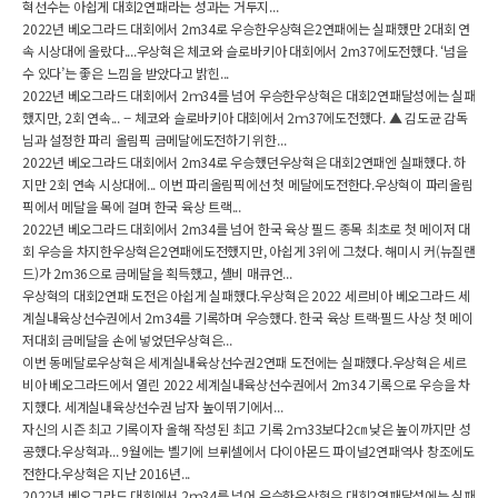
혁선수는 아쉽게 대회2연패라는 성과는 거두지...
2022년 베오그라드 대회에서 2m34로 우승한우상혁은2연패에는 실패했만 2대회 연
속 시상대에 올랐다....우상혁은 체코와 슬로바키아 대회에서 2m37에도전했다. ‘넘을
수 있다’는 좋은 느낌을 받았다고 밝힌...
2022년 베오그라드 대회에서 2ｍ34를 넘어 우승한우상혁은 대회2연패달성에는 실패
했지만, 2회 연속... -- 체코와 슬로바키아 대회에서 2ｍ37에도전했다. ▲ 김도균 감독
님과 설정한 파리 올림픽 금메달에도전하기 위한...
2022년 베오그라드 대회에서 2m34로 우승했던우상혁은 대회2연패엔 실패했다. 하
지만 2회 연속 시상대에... 이번 파리올림픽에선 첫 메달에도전한다.우상혁이 파리올림
픽에서 메달을 목에 걸며 한국 육상 트랙...
2022년 베오그라드 대회에서 2m34를 넘어 한국 육상 필드 종목 최초로 첫 메이저 대
회 우승을 차지한우상혁은2연패에도전했지만, 아쉽게 3위에 그쳤다. 해미시 커(뉴질랜
드)가 2m36으로 금메달을 획득했고, 셸비 매큐언...
우상혁의 대회2연패 도전은 아쉽게 실패했다.우상혁은 2022 세르비아 베오그라드 세
계실내육상선수권에서 2m34를 기록하며 우승했다. 한국 육상 트랙·필드 사상 첫 메이
저대회 금메달을 손에 넣었던우상혁은...
이번 동메달로우상혁은 세계실내육상선수권2연패 도전에는 실패했다.우상혁은 세르
비아 베오그라드에서 열린 2022 세계실내육상선수권에서 2m34 기록으로 우승을 차
지했다. 세계실내육상선수권 남자 높이뛰기에서...
자신의 시즌 최고 기록이자 올해 작성된 최고 기록 2ｍ33보다2㎝ 낮은 높이까지만 성
공했다.우상혁과... 9월에는 벨기에 브뤼셀에서 다이아몬드 파이널2연패역사 창조에도
전한다.우상혁은 지난 2016년...
2022년 베오그라드 대회에서 2ｍ34를 넘어 우승한우상혁은 대회2연패달성에는 실패