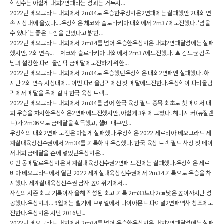
혁선수는 아쉽게 대회2연패라는 성과는 거두지...
2022년 베오그라드 대회에서 2m34로 우승한우상혁은2연패에는 실패했만 2대회 연
속 시상대에 올랐다....우상혁은 체코와 슬로바키아 대회에서 2m37에도전했다. ‘넘을
수 있다’는 좋은 느낌을 받았다고 밝힌...
2022년 베오그라드 대회에서 2ｍ34를 넘어 우승한우상혁은 대회2연패달성에는 실패
했지만, 2회 연속... -- 체코와 슬로바키아 대회에서 2ｍ37에도전했다. ▲ 김도균 감독
님과 설정한 파리 올림픽 금메달에도전하기 위한...
2022년 베오그라드 대회에서 2m34로 우승했던우상혁은 대회2연패엔 실패했다. 하
지만 2회 연속 시상대에... 이번 파리올림픽에선 첫 메달에도전한다.우상혁이 파리올림
픽에서 메달을 목에 걸며 한국 육상 트랙...
2022년 베오그라드 대회에서 2m34를 넘어 한국 육상 필드 종목 최초로 첫 메이저 대
회 우승을 차지한우상혁은2연패에도전했지만, 아쉽게 3위에 그쳤다. 해미시 커(뉴질랜
드)가 2m36으로 금메달을 획득했고, 셸비 매큐언...
우상혁의 대회2연패 도전은 아쉽게 실패했다.우상혁은 2022 세르비아 베오그라드 세
계실내육상선수권에서 2m34를 기록하며 우승했다. 한국 육상 트랙·필드 사상 첫 메이
저대회 금메달을 손에 넣었던우상혁은...
이번 동메달로우상혁은 세계실내육상선수권2연패 도전에는 실패했다.우상혁은 세르
비아 베오그라드에서 열린 2022 세계실내육상선수권에서 2m34 기록으로 우승을 차
지했다. 세계실내육상선수권 남자 높이뛰기에서...
자신의 시즌 최고 기록이자 올해 작성된 최고 기록 2ｍ33보다2㎝ 낮은 높이까지만 성
공했다.우상혁과... 9월에는 벨기에 브뤼셀에서 다이아몬드 파이널2연패역사 창조에도
전한다.우상혁은 지난 2016년...
2022년 베오그라드 대회에서 2ｍ34를 넘어 우승한우상혁은 대회2연패달성에는 실패