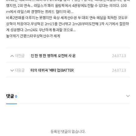
했지만, 2회 연속... 라일스가 파리 올림픽에서 4관왕에도전할 수 있다는 의미다. 100
ｍ에서 라일스와 경쟁하는 프레드 컬리(미국)...
비록2연패를 이루지는 못했지만 육상 세계선수권 두 대회 연속 메달을 획득한 것도우
상혁이 처음이다.우상혁은 2ｍ15를 건너뛰고 2ｍ20부터도전해 1차 시기에서 깔끔하
게 성공했다. 2ｍ24도 무난하게 통과할 것으로...
높이뛰기 간판스타우상혁선수가 세계
이전글
진 한 명 한 명하게 오전에 사 온
24.07.13
다음글
터의 데뷔곡 ‘배터 업(BATTER
24.07.13
댓글
0
등록된 댓글이 없습니다.