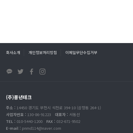
회사소개
개인정보처리방침
이메일무단수집거부
(주)풍년테크
주소 :
14450 경기도 부천시 석천로 394-10 (삼정동 264-1)
사업자번호 :
130-86-91223
대표자 :
서동선
TEL :
010-5440-1200
FAX :
032-671-9502
E-mail :
pnmd114@naver.com