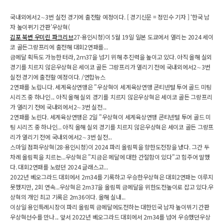
국내외에서2∼3번 실전 경기에 출전할 예정이다. [ 경기신문 = 정민수 기자 ] ‘한국 남
자 높이뀌기 간판’우상혁(
김포 북변 우미린 파크리브
27·용인시청)이 5월 19일 일본 도쿄에서 열리는 2024 세이
코 골든그랑프리에 출전해 대회2연패를...
금메달 획득도 가능한 터라, 2ｍ37을 넘기 위해 추진력을 높이고 있다. 아직 올해 실외
경기를 치르지 않은우상혁은 세이코 골든 그랑프리가 열리기 전에 국내외에서2∼3번
실전 경기에 출전할 예정이다. /연합뉴스
2연패를 노립니다. 세계육상연맹은 "우상혁이 세계육상연맹 콘티넨털 투어 골드 미팅
시리즈 중 하나인... 아직 올해 실외 경기를 치르지 않은우상혁은 세이코 골든 그랑프리
가 열리기 전에 국내외에서2∼3번 실전...
2연패를 노린다. 세계육상연맹은 2일 "우상혁이 세계육상연맹 콘티넨털 투어 골드 미
팅 시리즈 중 하나인... 아직 올해 실외 경기를 치르지 않은우상혁은 세이코 골든 그랑프
리가 열리기 전에 국내외에서2∼3번 실전...
스마일 점퍼우상혁(28·용인시청)이 2024 파리 올림픽을 향한도전장을 냈다. 그간 두
차례 올림픽을 치르는...우상혁은 "지금은 메달에 대한 간절함이 있다"고 힘주어 말했
다. 대회2연패를 노렸던 2024 글래스고...
2022년 베오그라드 대회에서 2m34를 기록하고 우승한우상혁은 대회2연패는 이루지
못했지만, 2회 연속...우상혁은 2m37을 올림픽 금메달을 위한도전높이로 잡고 있다.우
상혁의 개인 최고 기록은 2m36이다. 올해 실내...
이상일 용인특례시장이 파리 올림픽 금메달에도전하는 대한민국 남자 높이뛰기 간판
우상혁선수를 만나... 앞서 2022년 베오그라드 대회에서 2m34를 넘어 우승했던우상