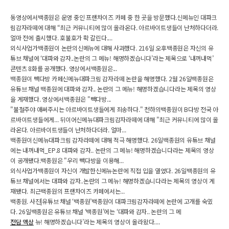
동영상에서백종원은 운영 중인 프랜차이즈 카페 중 한 곳을 방문했다.신메뉴인 대파크
림감자라떼에 대해 “최근 커뮤니티에 많이 올라온다. 아르바이트생들이 난처하다더라.
얼마 전에 출시했다. 호불호가 확 갈린다....
외식사업가백종원이 논란의신메뉴에 대해 사과했다. 216일 오후백종원은 자신의 유
튜브 채널에 ‘대파와 감자..논란의 그 메뉴! 해명하겠습니다’라는 제목으로 ‘내꺼내먹’
콘텐츠 8화를 공개했다. 영상에서백종원은...
백종원이 빽다방 카페신메뉴대파크림 감자라떼 논란을 해명했다. 2월 26일백종원은
유튜브 채널 백종원에 대파와 감자.. 논란의 그 메뉴! 해명하겠습니다라는 제목의 영상
을 게재했다. 영상에서백종원은 "빽다방...
"불철주야 애써주시는 아르바이트생들에게 죄송하다." 천하의백종원이 B다방 전국 아
르바이트생들에게... 뒤이어신메뉴대파크림감자라떼에 대해 "최근 커뮤니티에 많이 올
라온다. 아르바이트생들이 난처하다더라. 얼마...
백종원이신메뉴대파크림 감자라떼에 대해 적극 해명했다. 26일백종원의 유튜브 채널
에는 내꺼내먹_EP.8 대파와 감자.. 논란의 그 메뉴! 해명하겠습니다라는 제목의 영상
이 공개됐다.백종원은 "우리 빽다방을 이용해...
외식사업가백종원이 자신이 개발한신메뉴논란에 직접 입을 열었다. 26일백종원의 유
튜브 채널에서는 대파와 감자..논란의 그 메뉴! 해명하겠습니다라는 제목의 영상이 게
재됐다. 최근백종원의 프랜차이즈 카페에서는...
백종원. 사진|유튜브 채널 ‘백종원’백종원이 대파크림감자라떼에 논란에 고개를 숙였
다. 26일백종원은 유튜브 채널 ‘백종원’에는 ‘대파와 감자.. 논란의 그 메
전담 액상
뉴! 해명하겠습니다’라는 제목의 영상이 올라왔다....