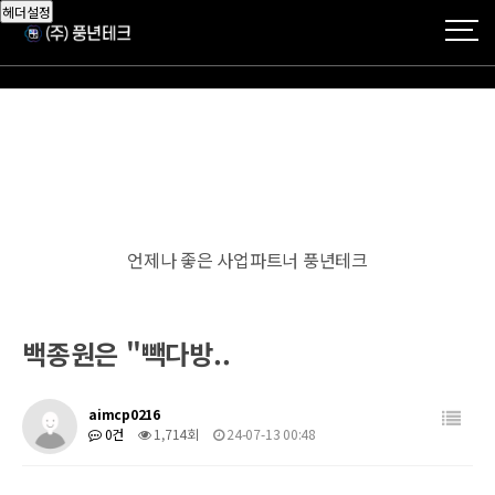
헤더설정
언제나 좋은 사업파트너 풍년테크
백종원은 "빽다방..
aimcp0216
0건
1,714회
24-07-13 00:48