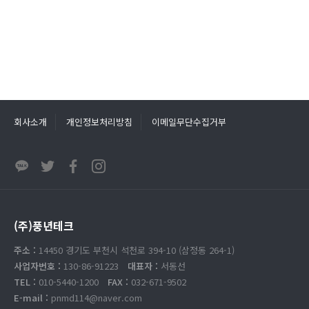
회사소개
개인정보처리방침
이메일무단수집거부
(주)풍년테크
주소 :
14450 경기도 부천시 석천로 394-10 (삼정동 264-1)
사업자번호 :
130-86-91223
대표자 :
서동선
TEL :
010-5440-1200
FAX :
032-671-9502
E-mail :
pnmd114@naver.com