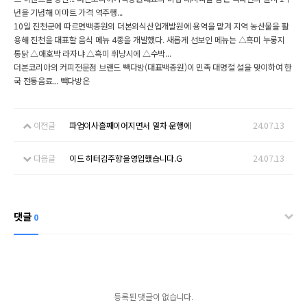
년을 기념해 이마트 가격 역주행...
10일 진천군에 따르면백종원의 더본외식산업개발원에 용역을 맡겨 지역 농산물을 활
용해 진천을 대표할 음식 메뉴 4종을 개발했다. 새롭게 선보인 메뉴는 △흑미 누룽지
통닭 △애호박 라자냐 △흑미 휘낭시에 △수박...
더본코리아의 커피전문점 브랜드 빽다방(대표백종원)이 민족 대명절 설을 맞이하여 한
국 전통음료... 빽다방은
이전글
파업이사흘째이어지면서 열차 운행에
24.07.13
다음글
이드 히터김주향을영입했습니다.G
24.07.13
댓글
0
등록된 댓글이 없습니다.