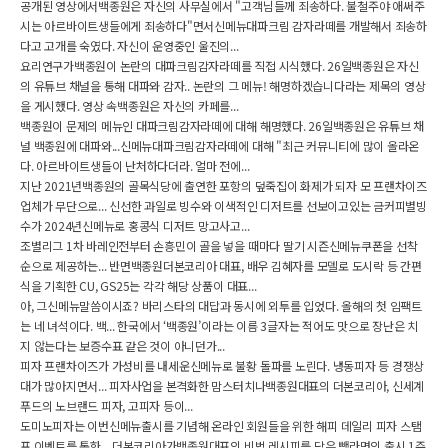
공개된 영상에서백종원은 자신의 사무실에서 "고객님들께 죄송하다. 불철주야 애써주
시는 아르바이트생들에게 죄송하다"면서신메뉴대파크림 감자라떼를 개발해서 죄송하
다고 고개를 숙였다. 자신이 운영중인 울진의...
요리연구가백종원이 논란의 대파크림감자라떼를 직접 시식했다. 26일백종원은 자신
의 유튜브 채널을 통해 대파와 감자.. 논란의 그 메뉴! 해명하겠습니다라는 제목의 영상
을 게시했다. 영상 속백종원은 자신의 카페를...
백종원이 문제의 메뉴인 대파크림감자라떼에 대해 해명했다. 26일백종원은 유튜브 채
널 백종원에 대파와...신메뉴대파크림감자라떼에 대해 "최근 커뮤니티에 많이 올라온
다. 아르바이트생들이 난처하다더라. 얼마 전에...
지난 2021년백종원의 골목식당에 출연한 포항의 덮죽집이 화제가 되자 모 프랜차이즈
업체가 무단으로... 신선한 과일로 빙수와 이색적인 디저트를 선보이고있는 금커피별빙
수가 2024년신메뉴로 홍콩식 디저트 망고사고...
조별리그 1차 바레인전부터 손흥민이 골을 넣을 때마다 딸기 시즌신메뉴쿠폰을 선착
순으로 제공하는... 반면백종원더본코리아 대표, 배우 김혜자를 모델로 도시락 등 간편
식을 기획한 CU, GS25는 각각 해당 상품이 대표...
아, 그신메뉴말씀이시죠? 바리스타의 대답과 동시에 외투를 입었다. 올해의 첫 임팩트
는 네 녀석이다. 백... 한국에서 ‘백종원’이라는 이름 3글자는 적어도 맛으로 장난은 치
지 않는다는 보증수표 같은 것이 아니던가...
피자 프랜차이즈가 가성비를 내세운신메뉴로 불황 돌파를 노린다. 냉동피자 등 경쟁상
대가 많아지면서... 피자사업을 본격화한 맘스터치나백종원대표의 더본코리아, 신세계
푸드의 노브랜드 피자, 고피자 등이...
도미노피자는 이번신메뉴출시를 기념해 온라인 회원들을 위한 해피 데일리 피자 스탬
프 이벤트를 통한... 더본코리아가백종원대표의 비법 레시피를 담은 빽라면의 출시 1주