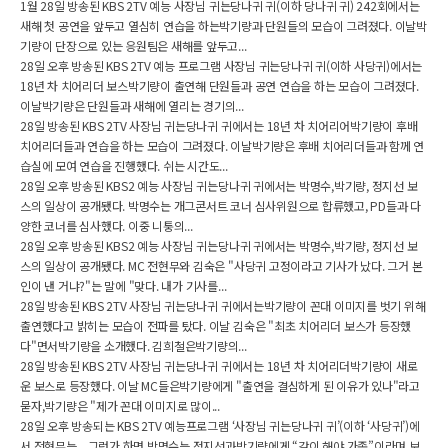
1월 28일 방송된 KBS 2TV 예능 사장님 귀는당나귀 귀(이하 당나귀 귀) 242회에서는
새해 첫 공연을 앞두고 열심히 연습을 하는박기량과 단원들의 모습이 그려졌다. 이날박
기량이 단장으로 있는 응원팀은 새해를 앞두고...
28일 오후 방송된 KBS 2TV 예능 프로그램 사장님 귀는당나귀 귀(이하 사당귀)에서는
18년 차 치어리더 보스박기량이 출연해 단원들과 공연 연습을 하는 모습이 그려졌다.
이날박기량은 단원들과 새해에 열리는 경기의...
28일 방송된 KBS 2TV 사장님 귀는당나귀 귀에서는 18년 차 치어리어박기량이 후배
치어리더들과 연습을 하는 모습이 그려졌다. 이날박기량은 후배 치어리더들과 함께 연
습실에 모여 연습을 진행했다. 쉬는 시간도...
28일 오후 방송된 KBS2 예능 사장님 귀는당나귀 귀에서는 박명수,박기량, 정지선 보
스의 일상이 공개됐다. 박명수는 개그콘서트 코너 심사위원으로 합류했고, PD들과 다
양한 코너를 심사했다. 이중 니퉁의...
28일 오후 방송된 KBS2 예능 사장님 귀는당나귀 귀에서는 박명수,박기량, 정지선 보
스의 일상이 공개됐다. MC 전현무와 김숙은 "사당귀 고정이라고 기사가 났다. 그거 본
인이 낸 거냐?"는 말에 "맞다. 내가 기사를...
28일 방송된 KBS 2TV 사장님 귀는당나귀 귀에서는박기량이 꼰대 이미지를 벗기 위해
출연했다고 밝히는 모습이 전파를 탔다. 이날 김숙은 "최초 치어리더 보스가 등장했
다"면서박기량을 소개했다. 김희철은박기량의...
28일 방송된 KBS 2TV 사장님 귀는당나귀 귀에서는 18년 차 치어리더박기량이 새로
운 보스로 등장했다. 이날 MC들은박기량에게 "출연을 결심하게 된 이유가 있나"라고
묻자,박기량은 "제가 꼰대 이미지로 많이...
28일 오후 방송되는 KBS 2TV 예능프로그램 ‘사장님 귀는당나귀 귀’(이하 ‘사당귀’)에
서 전현무는... 그런가 하면 박명수는 정지선과박기량에게 “같이 해야 가족”이라며 보