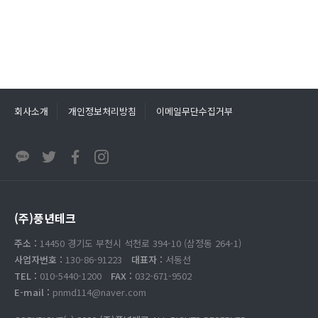
회사소개
개인정보처리방침
이메일무단수집거부
(주)풍년테크
주소 :
14450 경기도 부천시 석천로 394-10 (삼정동 264-1)
사업자번호 :
130-86-91223
대표자 :
서동선
TEL :
010-5440-1200
FAX :
032-671-9502
E-mail :
pnmd114@naver.com