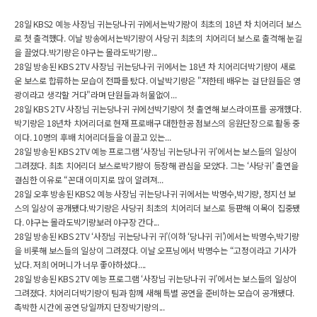
28일 KBS2 예능 사장님 귀는당나귀 귀에서는박기량이 최초의 18년 차 치어리더 보스
로 첫 출격했다. 이날 방송에서는박기량이 사당귀 최초의 치어리더 보스로 출격해 눈길
을 끌었다.박기량은 야구는 몰라도박기량...
28일 방송된 KBS 2TV 사장님 귀는당나귀 귀에서는 18년 차 치어리더박기량이 새로
운 보스로 합류하는 모습이 전파를 탔다. 이날박기량은 "저한테 배우는 걸 단원들은 영
광이라고 생각할 거다"라며 단원들과 허물없이...
28일 KBS 2TV 사장님 귀는당나귀 귀에선박기량이 첫 출연해 보스라이프를 공개했다.
박기량은 18년차 치어리더로 현재 프로배구 대한한공 점보스의 응원단장으로 활동 중
이다. 10명의 후배 치어리더들을 이끌고 있는...
28일 방송된 KBS 2TV 예능 프로그램 ‘사장님 귀는당나귀 귀’에서는 보스들의 일상이
그려졌다. 최초 치어리더 보스로박기량이 등장해 관심을 모았다. 그는 ‘사당귀’ 출연을
결심한 이유로 “꼰대 이미지로 많이 알려져...
28일 오후 방송된 KBS2 예능 사장님 귀는당나귀 귀에서는 박명수,박기량, 정지선 보
스의 일상이 공개됐다.박기량은 사당귀 최초의 치어리더 보스로 등판해 이목이 집중됐
다. 야구는 몰라도박기량보러 야구장 간다...
28일 방송된 KBS 2TV ‘사장님 귀는당나귀 귀’(이하 ‘당나귀 귀’)에서는 박명수,박기량
을 비롯해 보스들의 일상이 그려졌다. 이날 오프닝에서 박명수는 “고정이라고 기사가
났다. 저희 어머니가 너무 좋아하셨다....
28일 방송된 KBS 2TV 예능 프로그램 ‘사장님 귀는당나귀 귀’에서는 보스들의 일상이
그려졌다. 치어리더박기량이 팀과 함께 새해 특별 공연을 준비하는 모습이 공개됐다.
촉박한 시간에 공연 당일까지 단장박기량의...