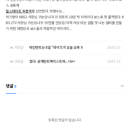
스 공동체
힐스테이트 두정역
를 선언한다. 박명수는...
박기량이 KBS2 사장님 귀는당나귀 귀 최초의 18년 차 치어리더 보스로 첫 출격한다. K
BS 2TV 사장님 귀는당나귀 귀(연출 안상은/이하 사당귀)는 일할 맛 나는 일터를 만들
기 위한 대한민국 보스들의 자발적인 역지사지...
이전글
테인먼트는 8일 “라이즈가 오늘 오후 9
24.07.13
다음글
였다. 공개된트랙리스트에...<br>
24.07.13
댓글
0
등록된 댓글이 없습니다.