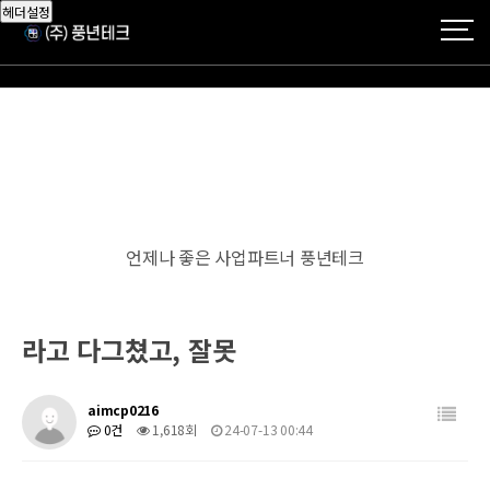
헤더설정
언제나 좋은 사업파트너 풍년테크
라고 다그쳤고, 잘못
aimcp0216
0건
1,618회
24-07-13 00:44