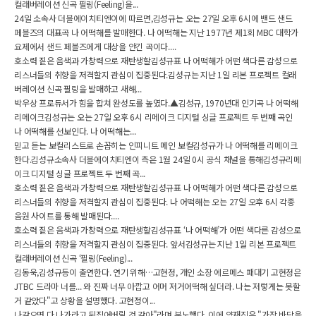
컬래버레이션 신곡 필링(Feeling)을...
24일 소속사 더블에이치티엔이에 따르면,김성규는 오는 27일 오후 6시에 밴드 샌드
페블즈의 대표곡 나 어떡해를 발매한다. 나 어떡해는 지난 1977년 제1회 MBC 대학가
요제에서 샌드 페블즈에게 대상을 안긴 곡이다....
호소력 짙은 음색과 가창력으로 재탄생할김성규표 나 어떡해가 어떤 색다른 감성으로
리스너들의 취향을 저격할지 관심이 집중된다.김성규는 지난 1일 리본 프로젝트 컬래
버레이션 신곡 필링을 발매하고 새해...
박우상 프로듀서가 힘을 합쳐 완성도를 높였다.▲김성규, 1970년대 인기곡 나 어떡해
리메이크김성규는 오는 27일 오후 6시 리메이크 디지털 싱글 프로젝트 두 번째 곡인
나 어떡해를 선보인다. 나 어떡해는...
믿고 듣는 보컬리스트로 손꼽히는 인피니트 메인 보컬김성규가 나 어떡해를 리메이크
한다.김성규소속사 더블에이치티엔이 측은 1월 24일 0시 공식 채널을 통해김성규리메
이크 디지털 싱글 프로젝트 두 번째 곡...
호소력 짙은 음색과 가창력으로 재탄생할김성규표 나 어떡해가 어떤 색다른 감성으로
리스너들의 취향을 저격할지 관심이 집중된다. 나 어떡해는 오는 27일 오후 6시 각종
음원 사이트를 통해 발매된다....
호소력 짙은 음색과 가창력으로 재탄생할김성규표 ‘나 어떡해’가 어떤 색다른 감성으로
리스너들의 취향을 저격할지 관심이 집중된다. 앞서김성규는 지난 1일 리본 프로젝트
컬래버레이션 신곡 ‘필링(Feeling)...
김동욱,김성규등이 출연한다. 연기 위해…고현정, 개인 소장 에르메스 패대기 고현정은
JTBC 드라마 너를... 와 진짜 너무 아깝고 어머 저거어떡해 싶더라. 나는 저렇게는 못할
거 같았다"고 상황을 설명했다. 고현정이...
나같으면 다 나가라고 뒤집어버릴 것 같아"라며 분노했다. 이에 양재진은 "가장 바닥을