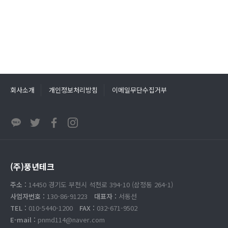
회사소개
개인정보처리방침
이메일무단수집거부
(주)풍년테크
주소 :
14450 경기도 부천시 석천로 394-10 (삼정동 264-1)
사업자번호 :
130-86-91223
대표자 :
서동선
TEL :
010-5440-1200
FAX :
032-671-9502
E-mail :
pnmd114@naver.com