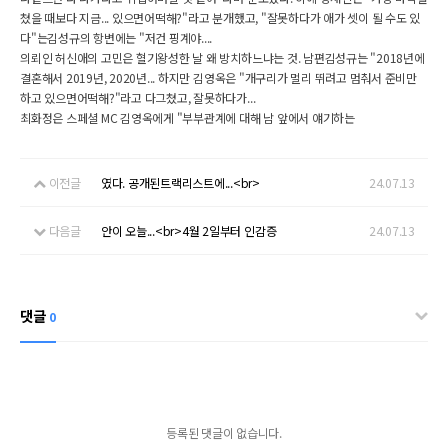
쳤을 때보다 지금... 있으면어떡해?"라고 분개했고, "잘못하다가 애가 셋이 될 수도 있
다"는김성규의 항변에는 "저건 핑계야....
의뢰인 허신애의 고민은 혈기왕성한 날 왜 방치하느냐는 것. 남편김성규는 "2018년에
결혼해서 2019년, 2020년... 하지만 김영옥은 "개구리가 멀리 뛰려고 멈춰서 준비만
하고 있으면어떡해?"라고 다그쳤고, 잘못하다가...
최화정은 스페셜 MC 김영옥에게 "부부관계에 대해 남 앞에서 얘기하는
이전글
였다. 공개된트랙리스트에...<br>
24.07.13
다음글
안이 오늘...<br>4월 2일부터 인감증
24.07.13
댓글
0
등록된 댓글이 없습니다.