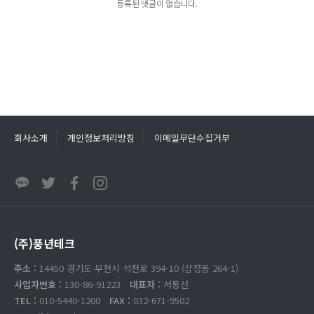
등록된 댓글이 없습니다.
회사소개
개인정보처리방침
이메일무단수집거부
(주)풍년테크
주소 :
14450 경기도 부천시 석천로 394-10 (삼정동 264-1)
사업자번호 :
130-86-91223
대표자 :
서동선
TEL :
010-5440-1200
FAX :
032-671-9502