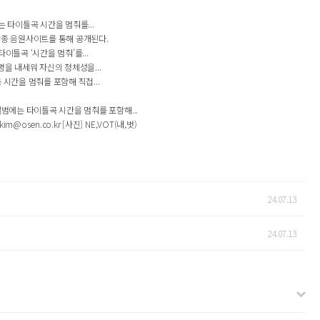
 타이틀곡 시간을 멈춰를...
 각종 음원사이트를 통해 공개된다.
이틀곡 ‘시간을 멈춰’를...
명을 내세워 자신의 정체성을...
시간을 멈춰를 포함해 직접...
앨범에는 타이틀곡 시간을 멈춰를 포함해...
en.co.kr [사진] NE,VOT(내,벗)
24.07.13
24.07.13