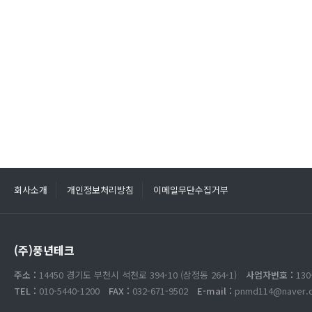
회사소개
개인정보처리방침
이메일무단수집거부
(주)풍년테크
주소 :
14450 경기도 부천시 석천로 394-10 (삼정동 264-1)
사업자번호 :
130
TEL :
010-5440-1200
FAX :
032-671-9502
E-mail :
pnmd114@naver.