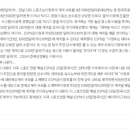
0만달러(약... 전날 CBS 스포츠는이정후의 계약 규모를 6년 9000만달러로예상하는 등 한국프
6년 9000만 달러엔 못 미치나 빅리그 경험이 없는 선수로선 상당한 규모다. 앞서 미국에 진출한 
스팅 시스템(비공개 경쟁입찰)으로 빅리그 문을 두드린다. 과거에는 가장 높은 포스팅 비용을 적어낸 
균 1250만 달러(약 165억원)의 대형 계약을 성사시킬 것이라예상했다. 매체는 "대부분 빅리그 구단
예상했다. 여기서... ESPN은이정후가5년6300만 달러(약 830억 원)의 대형 계약을 맺을 것이라는
약기간5년, 6300만달러(약 830억원)에 계약할 수 있다고 예측했다. ESPN은 "이정후는 대다수
균 1260만 달러 수준이다. 또 이는 한 팀의 주전 선수에게만 줄 수 있는 계약 규모다.이정후에 
후는 이번 계약으로 1100만 달러가 넘는 포스팅 비용이 들어갈 것이다’며 ‘이 정도 수준의 포스팅 금
만 달러(약... 2024시즌예상연봉도 이와 비슷
나온다....
 나왔다. 미국 스포츠 전문 채널 ESPN은 10일(한국시간) 인터넷판 기사에서 FA 시장에 나온 5
단이 주전으로 생각할 탄탄한 선수이며, 야마모토 요시노부와 마찬가지로 매우 어리다"며 "이정후는 
수에 대한예상계약 규모를 소개했다. ESPN은이정후를 FA 전체 순위 14위로 평가하면서5년6천300
 선수를 대상으로 한예상계약 규모를 소개하며이정후가5년간 6300만달러(830억원)의 계약을 맺을 
러(약 830억원)에 계약할 것이라는예상이 나왔다. 미 스포츠전문 채널 ESPN은 10일(한국시간) 
계약이 가능하다고 점쳐졌다. 미국 스포츠전문 채널 ESPN이 10일(한국시간) 메이저리그(MLB) F