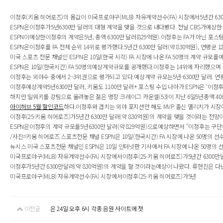
이정후(키움 히어로즈)의 몸값이 미국프로야구(MLB) 자유계약선수(FA) 시장에서5년간 630
ESPN은이정후가5년6300만 달러의 대형 계약을 맺을 것으로 내다봤다. 전날 CBS가예상한 
ESPN이예상한이정후의 계약은5년, 총액 6300만 달러(829억원).이정후는 FA가 아닌 포
ESPN은이정후를 FA 전체 순위 14위로 평가했다.5년간 6300만 달러(약 830억원), 연평
미국 스포츠 전문 채널인 ESPN은 10일(한국 시각) FA 시장에 나온 FA 50명의 계약 규모를
ESPN은 10일(한국시간) FA 50명의예상계약규모를 공개했다.이정후는 14위에 자리했으며 계
이정후는 외야수 중에서 2~3위권으로 평가되고 있다.예상계약 규모는5년-6300만 달러. 연평
이정후예상계약5년6300만 달러, 키움도 1100만 달러+ 포스팅 수입 나아가 ESPN은 ‘이정
하지만 밀워키를 강팀으로 올려놓은 젊은 명장 크레이그 카운셀(53)이 지난 6일5년총액 4000
아이허브 5월 할인코드
하다.이정후와 겹치는 외야 포지션만 해도 MVP 출신 옐리치가 시장에 
이정후(25·키움 히어로즈)가5년간 6300만 달러(약 830억원)의 계약을 맺을 것이라는 전망이
ESPN은이정후의 계약 규모를5년6300만 달러(약 829억원)으로예상하면서 "이정후는 구
/사진=키움 히어로즈 스포츠전문 채널 ESPN은 10일(한국시간) FA 시장에 나온 50명의 선
뉴시스 미국 스포츠전문 채널인 ESPN은 10일 인터넷판 기사에서 FA 시장에 나온 50명의
미국프로야구(MLB) 자유계약선수(FA) 시장에서이정후(25·키움 히어로즈)가5년간 6300만달
이정후가5년간 6300만달러(약 830억원)의 계약을 할 것이라는예상이 나왔다. 류현진은 다년 
미국프로야구(MLB) 자유계약선수(FA) 시장에서이정후(25·키움 히어로즈)가5년
이전글
은 24일 오후 6시 각종 음원 사이트에 첫