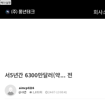
헤더설정
회사
서5년간 6300만달러(약... 전
aimcp0216
0건
1,693회
24-07-13 00:41