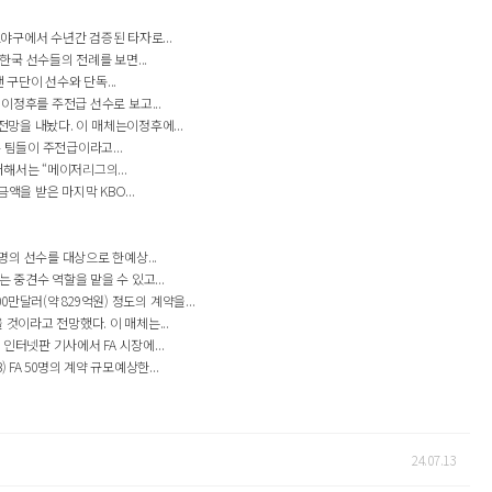
로야구에서 수년간 검증된 타자로...
한국 선수들의 전례를 보면...
구단이 선수와 단독...
이이정후를 주전급 선수로 보고...
 전망을 내놨다. 이 매체는이정후에...
 팀들이 주전급이라고...
대해서는 “메이저리그의...
액을 받은 마지막 KBO...
0명의 선수를 대상으로 한예상...
중견수 역할을 맡을 수 있고...
만달러(약 829억원) 정도의 계약을...
것이라고 전망했다. 이 매체는...
인터넷판 기사에서 FA 시장에...
A 50명의 계약 규모예상한...
24.07.13