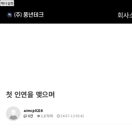
헤더설정
회사
첫 인연을 맺으며
aimcp0216
0건
1,670회
24-07-13 00:41