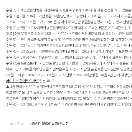
수원FC가 재영입한안병준. 사진=수원FC프로축구 K리그1에서 올 시즌 선전을 하고 있는수원F
수원FC는 6일 스트라이커안병준(34)을영입했다고 밝혔다. 2013시즌 J리그 가와사키 프론탈
프로축구 K리그1수원FC가 2020시즌 승격의 주역인안병준을영입했다고 6일 밝혔다.안병준은 
수원FC는 6일 "스트라이커안병준을영입했다"고 밝혔다. 이로써안병준은 2021시즌수원FC
제공 |수원FC김은중 감독이 이끄는수원FC가 스트라이커안병준을 다시 품었다.수원은 6일안
수원FC는 공식 채널과 보도자료를 통해 "스트라이커안병준(34)을영입했다"고 발표했다. 20
수원FC는 6일 "스트라이커안병준(34)을영입했다"고 밝혔다. 지난 2013시즌 J리그 가와사
수원FC는 6일 스트라이커안병준을영입했다고 밝혔다. 2013시즌 J리그 가와사키 프론탈레에서
수원FC는 6일 공격수안병준을영입했다고 밝혔다. 2013시즌 J리그 가와사키 프론탈레에서 프로
수원 FC는 6일 스트라이커안병준을영입했다고 밝혔다. 2013시즌 J리그 가와사키 프론탈레에서 
복수구단의 러브콜 속에안병준의 선택은수원FC였다. 지난달 손준호를 반나절만에영입했던수
/수원FC제공 프로축구 K리그1수원FC가 최전방 스트라이커안병준(34)을 4년 만에 재영입했다
아이허브 할인코드 코드
일본 J리그...
▲ 4년 만에수원FC로 복귀한안병준프로축구 K리그1수원FC가 최전방 스트라이커안병준(34)을
리그 5위로 올 시즌 돌풍을 일으킨수원FC는 지난 2020시즌 팀 승격의 공신인안병준을 4시
프로축구수원FC가 공격수안병준(34)을영입했다고 6일 밝혔다. 이로써안병준은 2020년수원F
수원FC는 6일 "2020시즌 팀의 1부 승격 주역인안병준을 4년 만에 다시영입했다"고 밝혔다
이전글
서5년간 6300만달러(약... 전