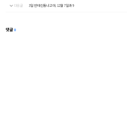
다음글
3일 반테린돔나고야, 12월 7일과 9
댓글
0
회사소개
개인정보처리방침
이메일무단수집거부