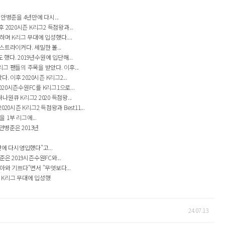
안병준을 4년만에 다시...
020시즌 K리그2 득점왕과...
며 K리그 무대에 입성했다....
트라이커다. 세밀한 볼...
. 2019년수원에 입단해...
 팬들의 주목을 받았다. 이후...
이후 2020시즌 K리그2...
0시즌수원FC를 K리그1으로...
큐 K리그2 2020 득점왕...
시즌 K리그2 득점왕과 Best11...
1부 리그에...
안병준은 2013년
에 다시영입했다"고...
 2019시즌수원FC와...
와 기쁘다"면서 "무엇보다...
며 K리그 무대에 입성했
24.07.13