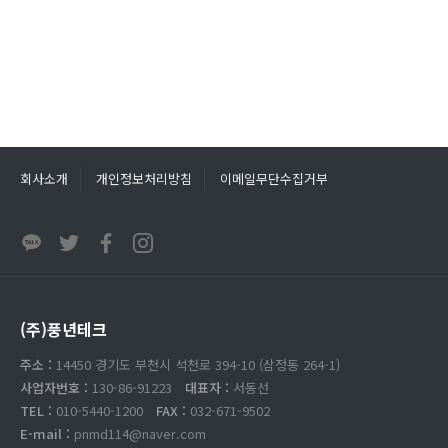
회사소개
개인정보처리방침
이메일무단수집거부
(주)풍년테크
주소 :
14450 경기도 부천시 석천로 394-10 (삼정동 264-1)
사업자번호 :
130-86-91223
대표자 :
서동선
TEL :
010-5440-1200
FAX :
032-671-9502
E-mail :
pnmd114@naver.com