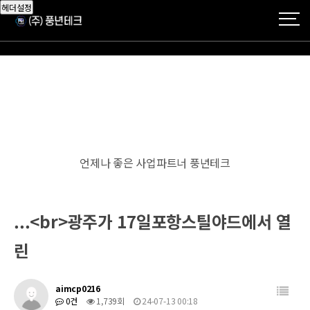
헤더설정
언제나 좋은 사업파트너 풍년테크
...<br>광주가 17일포항스틸야드에서 열
린
aimcp0216
0건
1,739회
24-07-13 00:18