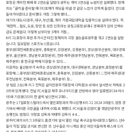
포항은 개막전 패배 후 2연승을 달렸다.광주는 개막 3연승을 노렸지만 실패했다. 정재
희는 "골킥을 준비할 때 (이)호재가 헤딩을 따낼 것 같은 느낌이 강하게 들었다. 안으로
들어가야겠다고 준비했다. 마침 그렇게 됐다....
여기의 대도시(광주, 대구, 부산)를, 특히 거점국립대학을 집중적으로 살려야 한다. 즉
‘제한적... 철도, 도로, 항만 등 모든 인프라는 갖췄고포항공대나 경북대가 있어 인력수
급도 문제없다. 이렇게 남부지방 3개의 거점...
K리그1포항이 후반 추가시간 터진 정재희의 극장 결승골로광주를 꺾고 2연승을 달렸
습니다. 일요일밤 스포츠뉴스였습니다.
중부권(대전세종충남본부, 충북본부, 강원본부, 강릉본부), 경상권(부산본부, 대구경북
본부, 울산본부, 경남본부,포항본부), 전라·제주권(광주전남본부, 전북본부, 목포본부,
제주본부) 중 한곳을 택해 지원할 수 있다....
지원자는 울산본부가 속하는 경상권(부산본부, 대구경북본부, 경남본부,포항본부)를
포함해 △중부권(대전세종충남본부, 충북본부, 강원본부, 강릉본부) △전라·제주권(광
주전남본부, 전북본부, 목포본부, 제주본부) 등...
양 팀은 2승1패 리그 전적은 같지만광주가포항에 다득점(6-4)에서 앞서면서 차례로 2·
3위에 있게 됐다. 전날 FC서울은 제주 유나이티드를 안방에서 맞아 일류첸코(34·러시
아)와 기성용(35)이 한 골씩 넣으면서 2대0...
광주는 17일포항스틸야드에서 열린포항과의 하나은행 K리그1 2024 3라운드 원정 경
기에서 뼈아픈 극장골을 내주며 0대1로 패했다. FC서울과 강원FC를 꺾었던광주의 연
승행진도 멈췄다. 이정효 감독과 박태하 감독이 4-4...
광주FC와의 K리그 3라운드 홈경기에 앞서 열린 이날 축구교실에서포항스틸러스 선수
들이 직접 일일 코치로 변신한 것. 선수들은 미니게임 중인 어린이들에게 패스와 드리
블, 볼트래핑 기술을 가르쳐주고 기념사진도...