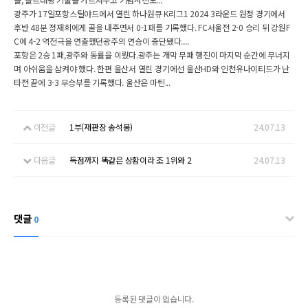
광주가 17일포항스틸야드에서 열린 하나원큐 K리그1 2024 3라운드 원정 경기에서
후반 48분 정재희에게 골을 내주면서 0-1패를 기록했다. FC서울전 2-0 승리 뒤 강원F
C에 4-2 역전극을 연출했던광주의 연승이 중단됐다....
포항은 2승 1패,광주와 동률을 이뤘다.광주는 개막 무패 행진이 마지막 순간에 무너지
며 아쉬움을 삼켜야 했다. 한편 울산서 열린 경기에선 울산HD와 인천유나이티드가 난
타전 끝에 3-3 무승부를 기록했다. 울산은 마틴...
이전글
1부(재판장 송석봉)
24.07.13
다음글
득점까지 똑같은 상황이라 조 1위와 2
24.07.13
댓글
0
등록된 댓글이 없습니다.