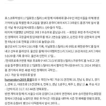
포스코퓨처엠이 17일포항스틸러스와 함께 미래세대 꿈나무인 어린이들을 위해 평생
기억에 남을 특별한 축구교실을 열었다.광주FC와의 K리그 3라운드 홈경기에 앞서 열
린 이날 축구교실에서포항스틸러스 선수들이 직접...
터지며 치열했던 난타전은 3대 3 무승부로 끝났습니다. ---포항은 후반 추가시간에 터
진 정재희의 극장골에 힘입어광주를 꺾고 2연승을 달렸고, 김천은 주장 김현욱의 강력
한 터닝슛으로 전북을 1대 0으로 눌렀습니다.
울산은 K리그1에서 2승1무를 기록, 이날포항스틸러스에 0대1로 패한광주FC를 밀어
내고 선두로 올라섰다. 울산은 올해 아시아챔피언스리그(ACL) 16강과 8강, K리그에서
5승2무를 기록 중이다. 울산과 인천이 17일...
/한국프로축구연맹 제공 프로축구 K리그1(1부)포항스틸러스가광주FC를 누르고 2연
승을 질주했다.포항은 17일포항스틸야드에서 펼쳐진 하나원큐 K리그1 2024 3라운드
홈 경기에서 후반 48분 터진 정재희의 극적인...
16.): 가금 및 야생조류 발생
humanstory2009 포럼
없음 ※ 확진(누계): 가금 31건(전북 18, 전남 8, 충남 3, 경기
1, 경북 1), 야생조류 19건(경북 8, 전북 3, 경남 3,광주2, 제주 2, 충남 1) ▲ 주요 사고
- (선박사고) 3.17. 02:44경/경북포항...
반면 개막과 함께 FC서울(2-0)과 강원FC(4-2)와의 연전에서 모두 승리한광주는포항원
정에서 3연승을 노렸지만 후반 추가시간 극장골을 내주며 시즌 첫 패배를 맛봤다.포항,
김천과 승점6이 됐으나 다득점에서 앞서 2위다....