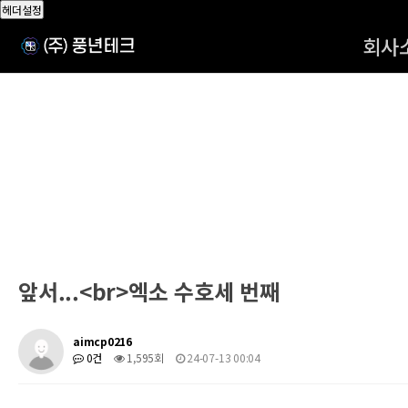
헤더설정
회사
앞서...<br>엑소 수호세 번째
aimcp0216
0건
1,595회
24-07-13 00:04