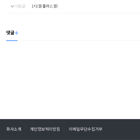
다음글
1+1(원 플러스 원)
댓글
0
회사소개
개인정보처리방침
이메일무단수집거부