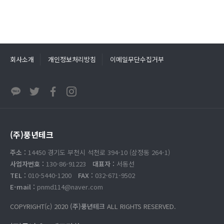
회사소개
개인정보처리방침
이메일무단수집거부
(주)풍년테크
주소 :
14450 경기도 부천시 석천로 394-10 (삼정동 264-1)
사업자번호 :
130-86-91223
대표자 :
서동선
TEL :
010-5440-1200
FAX :
032-671-9502
E-mail :
pnmd114@naver.com
COPYRIGHT(c) 2020
(주)풍년테크
ALL RIGHTS RESERVED.