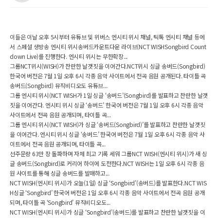
이들은 이날 오후 5시부터 유튜브 및 위버스 엔시티 위시 채널, 틱톡 엔시티 채널 등에
서 스페셜 생방송 엔시티 위시송버드카운트다운 라이브(NCT WISHSongbird Count
down Live)를 진행한다. 엔시티 위시는 무한확장...
그룹NCT위시(WISH)가 찬란한 날갯짓을 이어간다.NCT위시 싱글 송버드(Songbird)
한국어 버전은 7월 1일 오후 6시 각종 음악 사이트에서 전곡 음원 공개된다. 타이틀 곡
송버드(Songbird) 뮤직비디오도 유튜브...
그룹 엔시티 위시(NCT WISH가 1일 싱글 ‘송버드’(Songbird)를 발표하고 찬란한 날갯
짓을 이어간다. 엔시티 위시 싱글 ‘송버드’ 한국어 버전은 7월 1일 오후 6시 각종 음악
사이트에서 전곡 음원 공개되며, 타이틀 곡...
그룹 엔시티 위시(NCT WISH)가 싱글 ‘송버드(Songbird)’를 발표하고 찬란한 날갯짓
을 이어간다. 엔시티 위시 싱글 ‘송버드’ 한국어 버전은 7월 1일 오후 6시 각종 음악 사
이트에서 전곡 음원 공개되며, 타이틀 곡...
선주문량 63만 장 돌파하며 자체 최고 기록 세워 그룹NCT WISH(엔시티 위시)가 새 싱
글 송버드(Songbird)로 커리어 하이에 도전한다.NCT WISH는 1일 오후 6시 각종 음
원 사이트를 통해 싱글 송버드를 발매하고...
NCT WISH(엔시티 위시)가 오늘(1일) 싱글 ‘Songbird’(송버드)를 발표한다.NCT WIS
H싱글 ‘Songbird’ 한국어 버전은 1일 오후 6시 각종 음악 사이트에서 전곡 음원 공개
되며, 타이틀 곡 ‘Songbird’ 뮤직비디오도...
NCT WISH(엔시티 위시)가 싱글 ‘Songbird’(송버드)를 발표하고 찬란한 날갯짓을 이