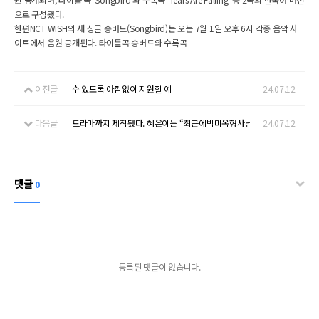
으로 구성됐다.
한편NCT WISH의 새 싱글 송버드(Songbird)는 오는 7월 1일 오후 6시 각종 음악 사
이트에서 음원 공개된다. 타이틀곡 송버드와 수록곡
이전글
수 있도록 아낌없이 지원할 예
24.07.12
다음글
드라마까지 제작됐다. 혜은이는 “최근에박미옥형사님
24.07.12
댓글
0
등록된 댓글이 없습니다.