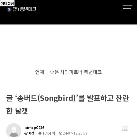
헤더설정
언제나 좋은 사업파트너 풍년테크
글 ‘송버드(Songbird)’를 발표하고 찬란
한 날갯
aimcp0216
0건
1,461회
24-07-12 23:57