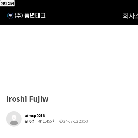
헤더설정
회사
iroshi Fujiw
aimcp0216
0건
1,455회
24-07-12 23:53