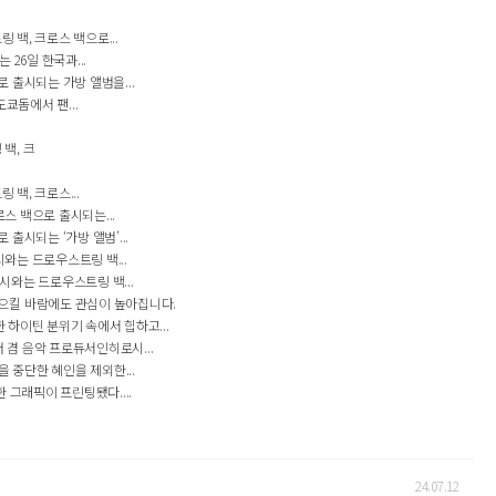
 백, 크로스 백으로...
26일 한국과...
출시되는 가방 앨범을...
쿄돔에서 팬...
백, 크
백, 크로스...
스 백으로 출시되는...
시되는 ‘가방 앨범’...
시와는 드로우스트링 백...
시와는 드로우스트링 백...
으킬 바람에도 관심이 높아집니다.
 하이틴 분위기 속에서 힙하고...
 겸 음악 프로듀서인히로시...
 중단한 혜인을 제외한...
그래픽이 프린팅됐다....
24.07.12