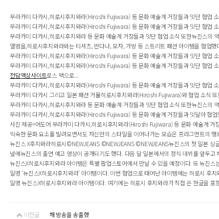
무라카미 다카시,히로시후지와라(Hiroshi Fujiwara) 등 문화 예술계 거장들과 잇단 
무라카미 다카시,히로시후지와라(Hiroshi Fujiwara) 등 문화 예술계 거장들과 잇단 협
무라카미 다카시,히로시후지와라 등 문화 예술계 거장들과 잇단 협업 소식 또한뉴진스의 역대
앨범을,히로시후지와라와는 티셔츠, 반다나, 모자, 가방 등 스트리트 패션 아이템을 협업했다. 
무라카미 다카시,히로시후지와라(Hiroshi Fujiwara) 등 문화 예술계 거장들과 잇단 협
무라카미 다카시,히로시후지와라(Hiroshi Fujiwara) 등 문화 예술계 거장들과 잇단 
전담액상사이트
로스 백으로...
무라카미 다카시,히로시후지와라(Hiroshi Fujiwara) 등 문화 예술계 거장들과 잇단 
무라카미 다카시 그리고 일본 패션 거물히로시후지와라(Hiroshi Fujiwara)와 협업 소
무라카미 다카시,히로시후지와라 등 문화 예술계 거장들과 잇단 협업 소식 또한뉴진스의 역대급
무라카미 다카시,히로시후지와라(Hiroshi Fujiwara) 등 문화 예술계 거장들과 잇달아
사진 제공=어도어 무라카미 다카시,히로시후지와라(Hiroshi Fujiwara) 등 문화 예술
익숙한 문화 요소를 빌려오면서도 자신만의 스타일을 이어나가는 모습은 프라그먼트의 행보
뉴진스 X후지와라히로시©NEWJEANS ©NEWJEANS ©NEWJEANS뉴진스의 첫 일본
널에뉴진스의 출연 예고 영상이 공개되기도 했다. 다음 달 일본에서의 정식 데뷔를 앞두고 해
뉴진스X히로시후지와라 아이템은 특별 팝업스토어에서 만날 수 있을 예정이다. 또 뉴진스는 데
일명 ‘뉴진스X히로시후지와라’ 아이템이다. 이번 협업으로 태어난 아이템에는 히로시 후지와
일명 뉴진스X히로시후지와라 아이템이다. 여기에는 히로시 후지와라가 직접 쓴 한글을 포
이전글
채 방송을 송출했