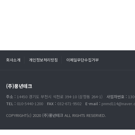
회사소개
개인정보처리방침
이메일무단수집거부
(주)풍년테크
주소 :
14450 경기도 부천시 석천로 394-10 (삼정동 264-1)
사업자번호 :
130
TEL :
010-5440-1200
FAX :
032-671-9502
E-mail :
pnmd114@naver.
COPYRIGHT(c) 2020
(주)풍년테크
ALL RIGHTS RESERVED.