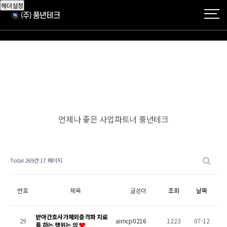
헤더설정
언제나 좋은 사업파트너 풍년테크
Total 269건
17 페이지
번호
제목
글쓴이
조회
날짜
받아간호사가체외충격파 치료
29
aimcp0216
1223
07-12
를 하는 행위는 의