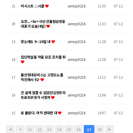
21
어시스트 △서클
aimcp0216
1135
07-12
오전...<br>극단 산울림임영웅
20
aimcp0216
1133
07-12
대표가 오늘(4일)
19
았는데도 9∼10일 내
aimcp0216
1128
07-12
집단학살을 막을 모든 조치를 취
18
aimcp0216
1128
07-12
울산현대모비스는 고양소노를
17
aimcp0216
1112
07-12
적진에서 92-
간 쉽게 접할 수 없었던김연우의
16
aimcp0216
1106
07-12
트로트무대가 시청자
15
로 올랐다. 아직 반대편 대
aimcp0216
1097
07-12
11
12
13
14
15
16
18
17