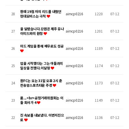
한때 19점 차의 리드를 내줬던
28
aimcp0216
1220
07-12
현대모비스는 극적
을 달렸습니다.강원은 제주 유나
27
aimcp0216
1201
07-12
이티드와의 원정
미드 게임을 통해 배우로도 성공
26
aimcp0216
1189
07-12
업을 시작했다는 그는 아들과의
25
aimcp0216
1174
07-12
일상을 전했다.이달형
원FC는 오는 31일 오후 2시 춘
24
aimcp0216
1173
07-12
천송암스포츠타운 주경
품...<br>공정거래위원회는 이
23
aimcp0216
1149
07-12
들 회사가 4
진 속보를 내보냈다. 이번지진으
22
aimcp0216
1136
07-12
로