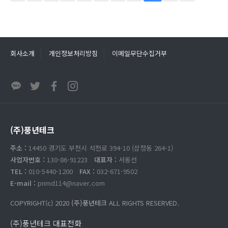
회사소개
개인정보처리방침
이메일무단수집거부
(주)풍년테크
주소 :
14450 경기도 부천시 석천로 394-10 (삼정동 264-1)
사업자번호 :
130-86-91223
대표자 :
서동선
TEL :
010-5440-1200
FAX :
032-671-9502
E-mail :
pnmd114@naver.com
COPYRIGHT(c) 2020
(주)풍년테크
ALL RIGHTS RESERVED.
(주)풍년테크 대표전화