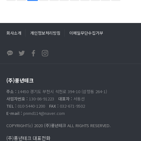
회사소개
개인정보처리방침
이메일무단수집거부
(주)풍년테크
주소 :
14450 경기도 부천시 석천로 394-10 (삼정동 264-1)
사업자번호 :
130-86-91223
대표자 :
서동선
TEL :
010-5440-1200
FAX :
032-671-9502
E-mail :
pnmd114@naver.com
COPYRIGHT(c) 2020
(주)풍년테크
ALL RIGHTS RESERVED.
(주)풍년테크 대표전화