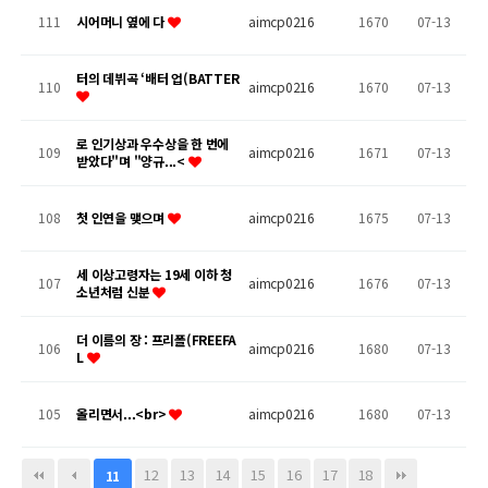
111
시어머니 옆에 다
aimcp0216
1670
07-13
터의 데뷔곡 ‘배터 업(BATTER
110
aimcp0216
1670
07-13
로 인기상과 우수상을 한 번에
109
aimcp0216
1671
07-13
받았다"며 "양규...<
108
첫 인연을 맺으며
aimcp0216
1675
07-13
세 이상고령자는 19세 이하 청
107
aimcp0216
1676
07-13
소년처럼 신분
더 이름의 장 : 프리폴(FREEFA
106
aimcp0216
1680
07-13
L
105
올리면서...<br>
aimcp0216
1680
07-13
12
13
14
15
16
17
18
11