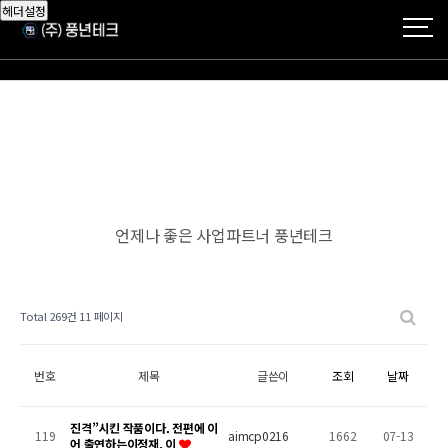
헤더설정
언제나 좋은 사업파트너 풍년테크
Total 269건
11 페이지
번호
제목
글쓴이
조회
날짜
진격”시킨 작품이다. 전편에 이
119
aimcp0216
1662
07-13
어 출연하는이정재, 이