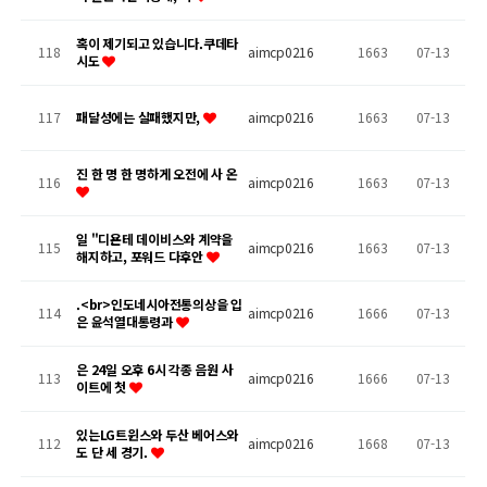
혹이 제기되고 있습니다.쿠데타
118
aimcp0216
1663
07-13
시도
117
패달성에는 실패했지만,
aimcp0216
1663
07-13
진 한 명 한 명하게 오전에 사 온
116
aimcp0216
1663
07-13
일 "디욘테 데이비스와 계약을
115
aimcp0216
1663
07-13
해지하고, 포워드 다후안
.<br>인도네시아전통의상을 입
114
aimcp0216
1666
07-13
은 윤석열대통령과
은 24일 오후 6시 각종 음원 사
113
aimcp0216
1666
07-13
이트에 첫
있는LG트윈스와 두산 베어스와
112
aimcp0216
1668
07-13
도 단 세 경기.