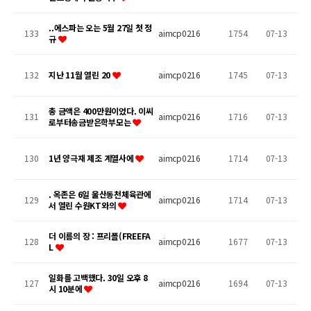
..에스파는 오는 5월 27일 첫 정
133
aimcp0216
1754
07-13
규
132
지난 11월 열린 20
aimcp0216
1745
07-13
총 금액은 400만원이었다. 이씨
131
aimcp0216
1716
07-13
로부터송금받은학부모는
130
1년 양극재 제조 계열사에
aimcp0216
1714
07-13
. 옥존은 6일 울산동천체육관에
129
aimcp0216
1714
07-13
서 열린 수원KT와의
더 이름의 장 : 프리폴(FREEFA
128
aimcp0216
1677
07-13
L
일화를 고백했다. 30일 오후 8
127
aimcp0216
1694
07-13
시 10분에