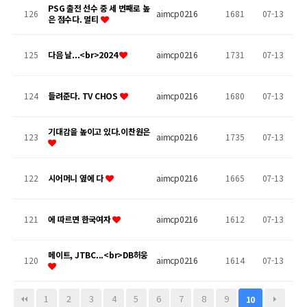
PSG 출전 선수 중 세 번째로 높
126
aimcp0216
1681
07-13
은 점수다. 멀티
125
다음 날...<br>2024
aimcp0216
1731
07-13
124
들려준다. TV CHOS
aimcp0216
1680
07-13
기대감을 높이고 있다.이찬원은
123
aimcp0216
1735
07-13
122
시어머니 옆에 다
aimcp0216
1665
07-13
121
에 따르면 한국여자
aimcp0216
1612
07-13
메이트, JTBC...<br>DB허웅
120
aimcp0216
1614
07-13
1
2
3
4
5
6
7
8
9
10