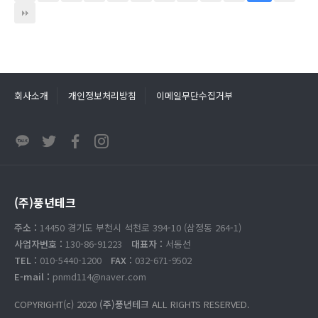
회사소개
개인정보처리방침
이메일무단수집거부
(주)풍년테크
주소 :
14450 경기도 부천시 석천로 394-10 (삼정동 264-1)
사업자번호 :
130-86-91223
대표자 :
서동선
TEL :
010-5440-1200
FAX :
032-671-9502
E-mail :
pnmd114@naver.com
COPYRIGHT(c) 2020
(주)풍년테크
ALL RIGHTS RESERVED.