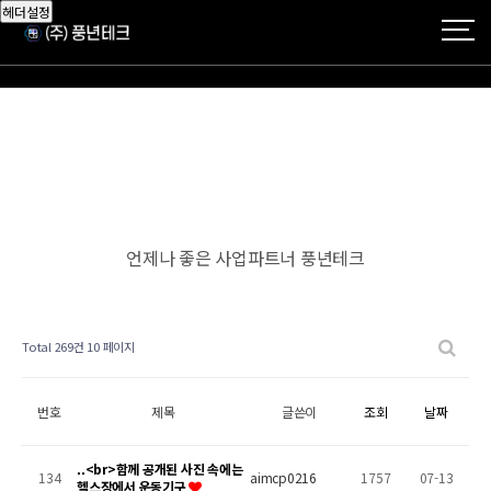
헤더설정
언제나 좋은 사업파트너 풍년테크
Total 269건
10 페이지
번호
제목
글쓴이
조회
날짜
..<br>함께 공개된 사진 속에는
134
aimcp0216
1757
07-13
헬스장에서 운동기구