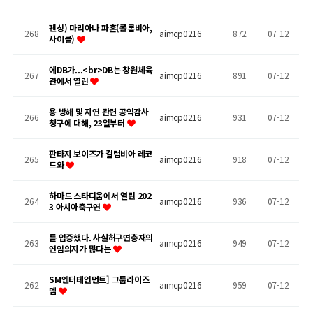
펜싱) 마리아나 파혼(콜롬비아,
268
aimcp0216
872
07-12
사이클)
에DB가...<br>DB는 창원체육
267
aimcp0216
891
07-12
관에서 열린
용 방해 및 지연 관련 공익감사
266
aimcp0216
931
07-12
청구에 대해, 23일부터
판타지 보이즈가 컬럼비아 레코
265
aimcp0216
918
07-12
드와
하마드 스타디움에서 열린 202
264
aimcp0216
936
07-12
3 아시아축구연
를 입증했다. 사실허구연총재의
263
aimcp0216
949
07-12
연임의지가 많다는
SM엔터테인먼트] 그룹라이즈
262
aimcp0216
959
07-12
멤