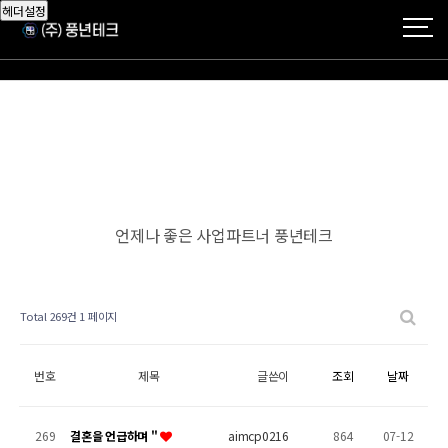
헤더설정
언제나 좋은 사업파트너 풍년테크
Total 269건
1 페이지
번호
제목
글쓴이
조회
날짜
269
결혼을 언급하며 "
aimcp0216
864
07-12