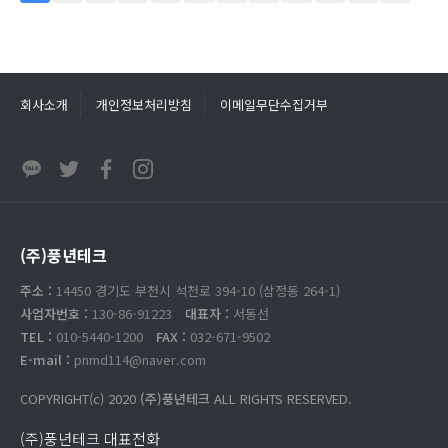
회사소개
개인정보처리방침
이메일무단수집거부
(주)풍년테크
주소 :
14450 경기도 부천시 석천로 394-10 (삼정동 264-1)
사업자번호 :
130-86-91223
대표자 :
서동선
TEL :
010-5440-1200
FAX :
032-671-9502
E-mail :
pnmd114@naver.com
COPYRIGHT(c) 2020
(주)풍년테크
ALL RIGHTS RESERVED.
(주)풍년테크 대표전화