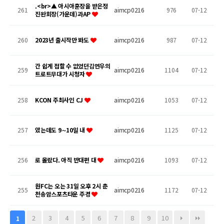
.<br>▲ 아시아훈장을 받은정
261
aimcp0216
976
07-12
진완회장(가운데)과AP
260
2023년 출시작만 봐도
aimcp0216
987
07-12
간 쉽게 접할 수 없었던김연우의
259
aimcp0216
1104
07-12
트로트무대가 시청자
258
KCON 주최사인 CJ
aimcp0216
1053
07-12
257
았는데도 9∼10일 내
aimcp0216
1125
07-12
256
로 올랐다. 아직 반대편 대
aimcp0216
1093
07-12
원FC는 오는 31일 오후 2시 춘
255
aimcp0216
1172
07-12
천송암스포츠타운 주경
2
3
4
5
6
7
8
9
10
1